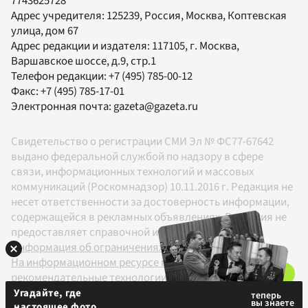
7743625728
Адрес учредителя: 125239, Россия, Москва, Коптевская
улица, дом 67
Адрес редакции и издателя:
117105
, г.
Москва
,
Варшавское шоссе, д.9, стр.1
Телефон редакции:
+7 (495) 785-00-12
Факс:
+7 (495) 785-17-01
Электронная почта:
gazeta@gazeta.ru
Свидетельство о регистрации СМИ Эл № ФС77-67642
выдано федеральной службой по надзору в сфере
связи, информационных технологий и массовых
коммуникаций (Роскомнадзор) 10.11.2016 г. Редакция не
несет ответственности за достоверность информации,
содержащейся в рекламных объявлениях. Редакция не
предоставляет справочной информации.
Информация об ограничениях
На информационном ресурсе применяются
рекомендательные технологии в соответствии с
Правилами
Угадайте, где
настоящее фото