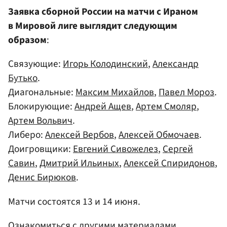
Заявка сборной России на матчи с Ираном
в Мировой лиге выглядит следующим
образом
:
Связующие:
Игорь Колодинский
,
Александр
Бутько
.
Диагональные:
Максим Михайлов
,
Павел Мороз
.
Блокирующие:
Андрей Ащев
,
Артем Смоляр
,
Артем Вольвич
.
Либеро:
Алексей Вербов
,
Алексей Обмочаев
.
Доигровщики:
Евгений Сивожелез
,
Сергей
Савин
,
Дмитрий Ильиных
,
Алексей Спиридонов
,
Денис Бирюков
.
Матчи состоятся 13 и 14 июня.
Ознакомиться с другими материалами,