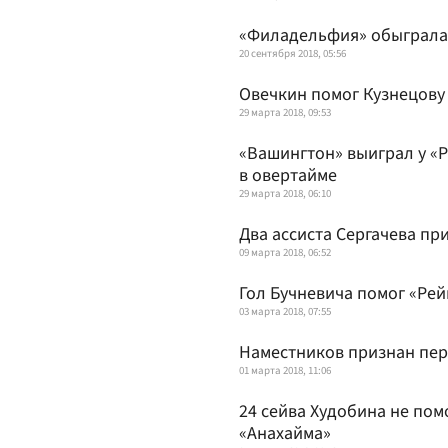
«Филадельфия» обыграла 
20 сентября 2018, 05:56
Овечкин помог Кузнецову 
29 марта 2018, 09:53
«Вашингтон» выиграл у «
в овертайме
29 марта 2018, 06:10
Два ассиста Сергачева пр
09 марта 2018, 06:52
Гол Бучневича помог «Ре
03 марта 2018, 07:55
Наместников признан пер
01 марта 2018, 11:06
24 сейва Худобина не пом
«Анахайма»