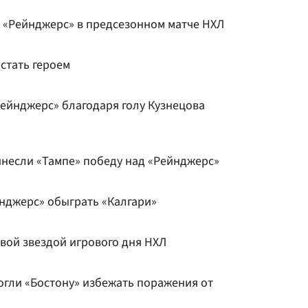
«Рейнджерс» в предсезонном матче НХЛ
стать героем
Рейнджерс» благодаря голу Кузнецова
инесли «Тампе» победу над «Рейнджерс»
йнджерс» обыграть «Калгари»
вой звездой игрового дня НХЛ
огли «Бостону» избежать поражения от