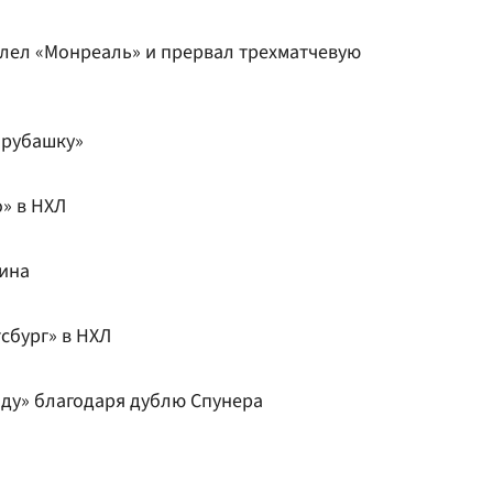
олел «Монреаль» и прервал трехматчевую
 рубашку»
» в НХЛ
ина
сбург» в НХЛ
ду» благодаря дублю Спунера