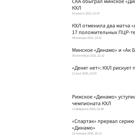
СКА обыграл минское «Ди
КХЛ
03 марта 2023, 21:57
КХЛ отменила два матча «
17 положительных ПЦР-т
04 января 2022, 20:32
Минское «Динамо» и «Ак Б
09 сентября 2020, 22:32
«Денег нет»: КХЛ рискует
11 мая 2020, 22:03
Рижское «Динамо» уступи
чемпионата КХЛ
12 февраля 2020, 02:48
«Спартак» прервал серию 
«Динамо»
12 января 2020, 20:13