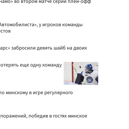
намо» во втором матче серии плей-офф
Автомобилиста», у игроков команды
естов
арс» забросили девять шайб на двоих
 потерять еще одну команду
ло минскому в игре регулярного
поражений, победив в гостях минское