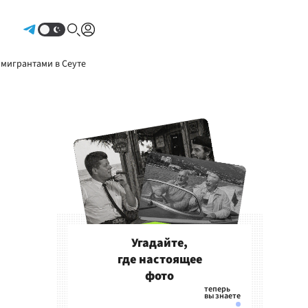
Авторизоваться
 мигрантами в Сеуте
Угадайте,
где настоящее
фото