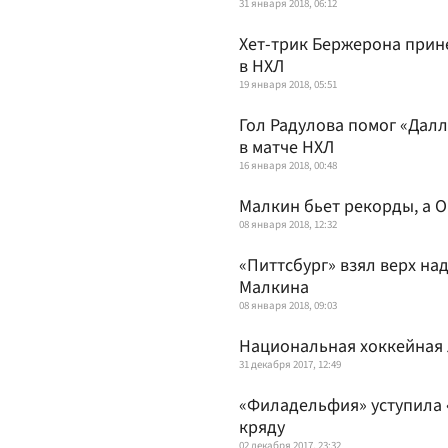
31 января 2018, 06:12
Хет-трик Бержерона прин
в НХЛ
19 января 2018, 05:51
Гол Радулова помог «Дал
в матче НХЛ
16 января 2018, 00:48
Малкин бьет рекорды, а 
08 января 2018, 12:32
«Питтсбург» взял верх на
Малкина
08 января 2018, 09:03
Национальная хоккейная л
31 декабря 2017, 12:49
«Филадельфия» уступила «
кряду
02 декабря 2017, 23:32