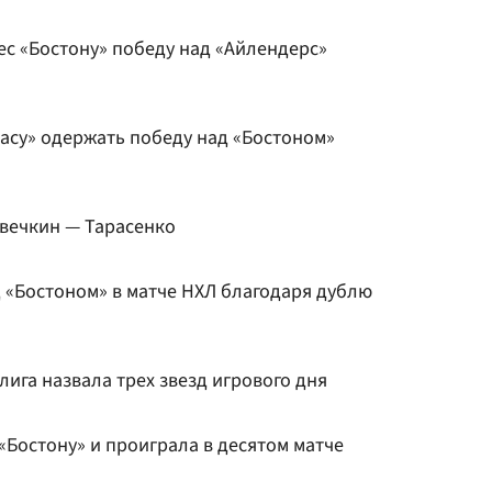
ес «Бостону» победу над «Айлендерс»
ласу» одержать победу над «Бостоном»
Овечкин — Тарасенко
д «Бостоном» в матче НХЛ благодаря дублю
ига назвала трех звезд игрового дня
Бостону» и проиграла в десятом матче