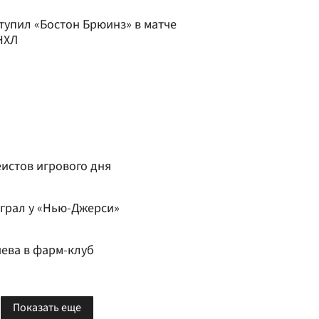
тупил «Бостон Брюинз» в матче
НХЛ
истов игрового дня
играл у «Нью-Джерси»
чева в фарм-клуб
Показать еще