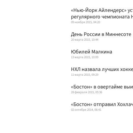
«Нью-Йорк Айлендерс» ус
регулярного чемпионата 
09 ноября 2015, 04:20
День России в Миннесоте
20 марта 2015, 10:44
Юбилей Малкина
13 марта 2015, 10:09
НХЛ назвала лучших хокке
11 марта 2015, 09:29
«Бостон» в овертайме вы
28 февраля 2015, 05:36
«Бостон» отправил Хохла
02 октября 2014, 06:41