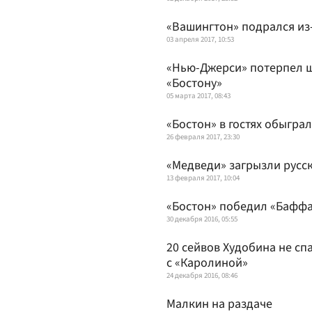
«Вашингтон» подрался из
03 апреля 2017, 10:53
«Нью-Джерси» потерпел ш
«Бостону»
05 марта 2017, 08:43
«Бостон» в гостях обыгра
26 февраля 2017, 23:30
«Медведи» загрызли русс
13 февраля 2017, 10:04
«Бостон» победил «Баффал
30 декабря 2016, 05:55
20 сейвов Худобина не сп
с «Каролиной»
24 декабря 2016, 08:46
Малкин на раздаче