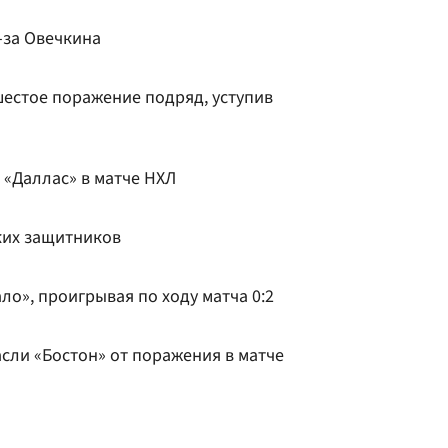
-за Овечкина
естое поражение подряд, уступив
л «Даллас» в матче НХЛ
ких защитников
о», проигрывая по ходу матча 0:2
асли «Бостон» от поражения в матче