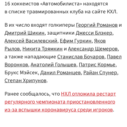
16 хоккеистов «Автомобилиста» находятся
в списке травмированных клуба на сайте КХЛ.
В их число входят голкиперы
Георгий Романов
и
Дмитрий Шикин
, защитники
Джесси Блэкер
,
Алексей Василевский
,
Ефим Гуркин
,
Яков
Рылов
,
Никита Трямкин
и
Александр Щемеров
,
а также нападающие
Станислав Бочаров
,
Павел
Воронков
,
Анатолий Голышев
,
Патрис Кормье
,
Брукс Мэйсек,
Данил Романцев
,
Райан Спунер
,
Степан Хрипунов
.
Ранее сообщалось, что
НХЛ отложила рестарт
регулярного чемпионата приостановленного
из-за вспышки коронавируса среди игроков
.