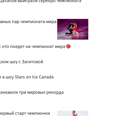
цалапов выиграли серебро чемпионата
лавных пар чемпионата мира
: кто поедет на чемпионат мира
дном шоу с Загитовой
в шоу Stars on Ice Canada
тановили три мировых рекорда
 первый старт чемпионки