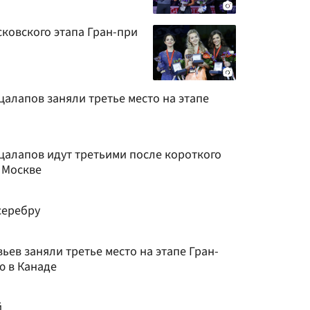
ковского этапа Гран-при
алапов заняли третье место на этапе
цалапов идут третьими после короткого
в Москве
серебру
ьев заняли третье место на этапе Гран-
ю в Канаде
й