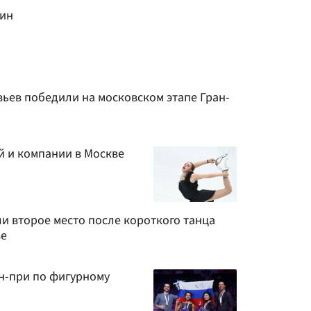
кин
вьев победили на московском этапе Гран-
й и компании в Москве
и второе место после короткого танца
ве
н-при по фигурному