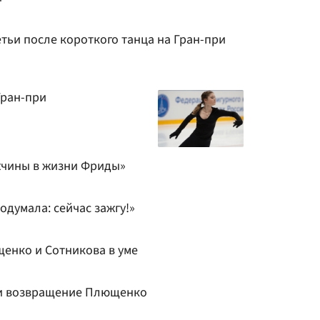
тьи после короткого танца на Гран-при
Гран-при
жчины в жизни Фриды»
одумала: сейчас зажгу!»
енко и Сотникова в уме
ли возвращение Плющенко