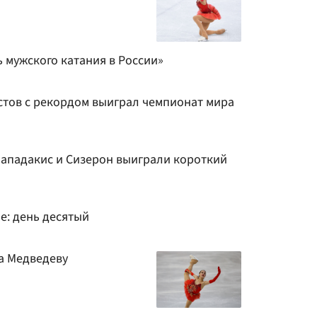
 мужского катания в России»
стов с рекордом выиграл чемпионат мира
ападакис и Сизерон выиграли короткий
не: день десятый
на Медведеву