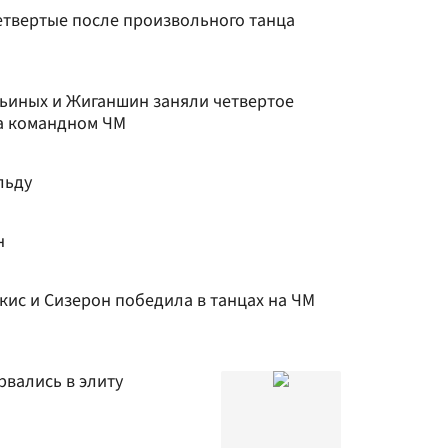
твертые после произвольного танца
ьиных и Жиганшин заняли четвертое
на командном ЧМ
льду
н
кис и Сизерон победила в танцах на ЧМ
вались в элиту