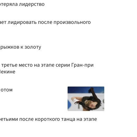
отеряла лидерство
ет лидировать после произвольного
прыжков к золоту
 третье место на этапе серии Гран-при
Пекине
лотом
ретьими после короткого танца на этапе