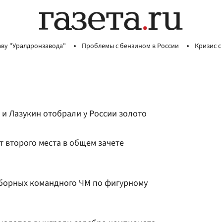
аву "Уралдронзавода"
Проблемы с бензином в России
Кризис с
и Лазукин отобрали у России золото
т второго места в общем зачете
сборных командного ЧМ по фигурному