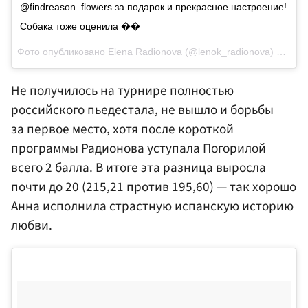
@findreason_flowers за подарок и прекрасное настроение!
Собака тоже оценила ��
Фото опубликовано Elena Radionova (@lenok_radionova)
Ноя 1 
Не получилось на турнире полностью
российского пьедестала, не вышло и борьбы
за первое место, хотя после короткой
программы Радионова уступала Погорилой
всего 2 балла. В итоге эта разница выросла
почти до 20 (215,21 против 195,60) — так хорошо
Анна исполнила страстную испанскую историю
любви.