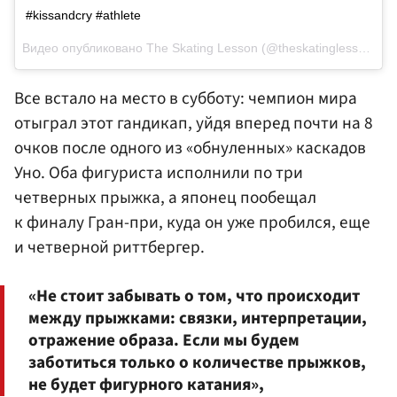
#kissandcry #athlete
Видео опубликовано The Skating Lesson (@theskatinglesson)
Но
Все встало на место в субботу: чемпион мира
отыграл этот гандикап, уйдя вперед почти на 8
очков после одного из «обнуленных» каскадов
Уно. Оба фигуриста исполнили по три
четверных прыжка, а японец пообещал
к финалу Гран-при, куда он уже пробился, еще
и четверной риттбергер.
«Не стоит забывать о том, что происходит
между прыжками: связки, интерпретации,
отражение образа. Если мы будем
заботиться только о количестве прыжков,
не будет фигурного катания»,