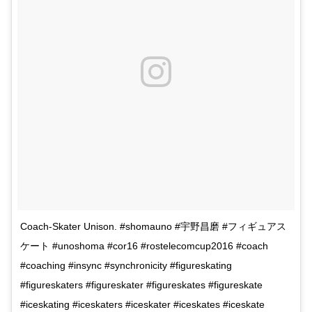
Coach-Skater Unison. #shomauno #宇野昌磨 #フィギュアス
ケート #unoshoma #cor16 #rostelecomcup2016 #coach
#coaching #insync #synchronicity #figureskating
#figureskaters #figureskater #figureskates #figureskate
#iceskating #iceskaters #iceskater #iceskates #iceskate