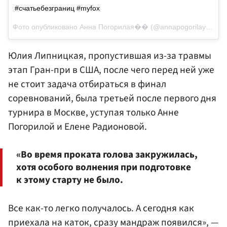
#счатьебезграниц #myfox
Фото опубликовано Анна Погорилая�� (@annapogorilaya)
Ноя
Юлия Липницкая, пропустившая из-за травмы
этап Гран-при в США, после чего перед ней уже
не стоит задача отбираться в финал
соревнований, была третьей после первого дня
турнира в Москве, уступая только Анне
Погорилой и Елене Радионовой.
«Во время проката голова закружилась,
хотя особого волнения при подготовке
к этому старту не было.
Все как-то легко получалось. А сегодня как
приехала на каток, сразу мандраж появился», —