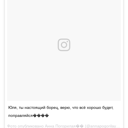
Юля, ты настоящий борец, верю, что всё хорошо будет,
поправляйся����
Фото опубликовано Анна Погорилая�� (@annapogorilaya)
Ноя