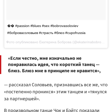
�� #passion #blues #sex #bobrovasoloviev
#бобровасоловьев #страсть #блюз #cupofrussia
Фото опубликовано Екатерина Боброва (@ekaterinabobrova)
Но
«Если честно, мне изначально не
понравилась идея, что короткий танец —
блюз. Блюз мне в принципе не нравится»,
— рассказал Соловьев, признавшись все же, что
«постепенно проникся» этим танцем и «тянулся
за партнершей».
В произвольном танце Чок и Бэйтс показали