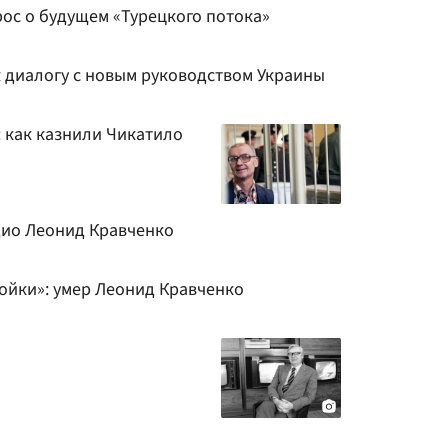
рос о будущем «Турецкого потока»
к диалогу с новым руководством Украины
: как казнили Чикатило
дио Леонид Кравченко
йки»: умер Леонид Кравченко