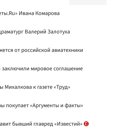
еты.Ru» Ивана Комарова
драматург Валерий Залотуха
ажется от российской авиатехники
» заключили мировое соглашение
ы Михалкова к газете «Труд»
вы покупает «Аргументы и факты»
лавит бывший главред «Известий»