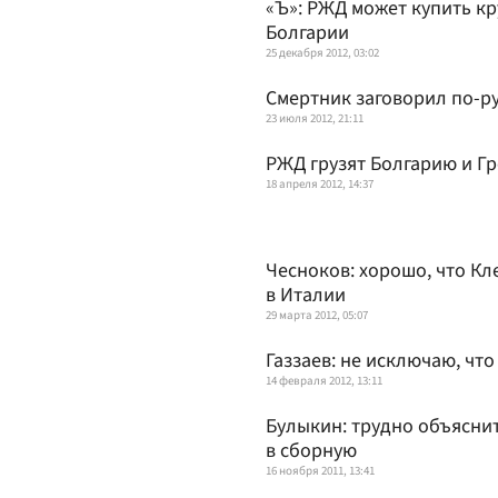
«Ъ»: РЖД может купить к
Болгарии
25 декабря 2012, 03:02
Смертник заговорил по-р
23 июля 2012, 21:11
РЖД грузят Болгарию и Г
18 апреля 2012, 14:37
Чесноков: хорошо, что К
в Италии
29 марта 2012, 05:07
Газзаев: не исключаю, чт
14 февраля 2012, 13:11
Булыкин: трудно объяснит
в сборную
16 ноября 2011, 13:41