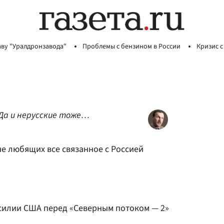
аву "Уралдронзавода"
Проблемы с бензином в России
Кризис с
 Да и нерусские тоже…
не любящих все связанное с Россией
ссилии США перед «Северным потоком — 2»