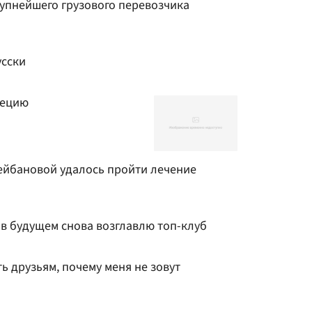
рупнейшего грузового перевозчика
усски
рецию
лейбановой удалось пройти лечение
о в будущем снова возглавлю топ-клуб
ь друзьям, почему меня не зовут