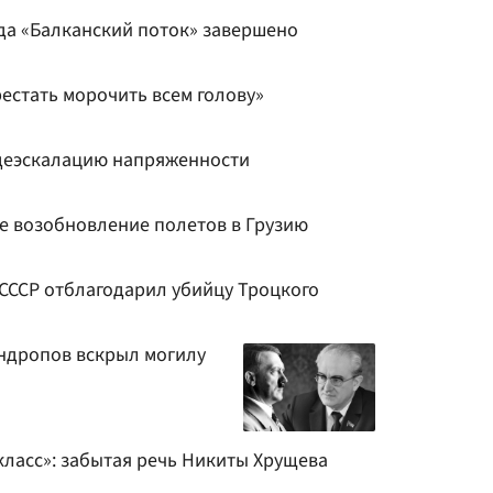
да «Балканский поток» завершено
естать морочить всем голову»
деэскалацию напряженности
ое возобновление полетов в Грузию
к СССР отблагодарил убийцу Троцкого
Андропов вскрыл могилу
класс»: забытая речь Никиты Хрущева