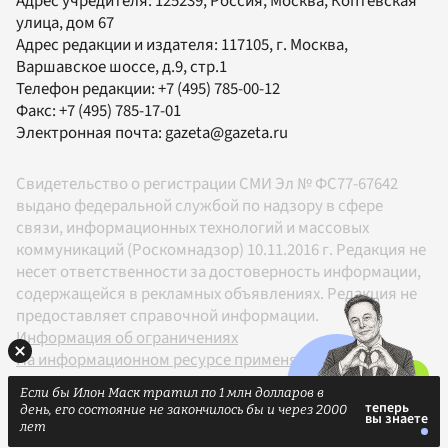
Адрес учредителя: 125239, Россия, Москва, Коптевская
улица, дом 67
Адрес редакции и издателя:
117105
, г.
Москва
,
Варшавское шоссе, д.9, стр.1
Телефон редакции:
+7 (495) 785-00-12
Факс:
+7 (495) 785-17-01
Электронная почта:
gazeta@gazeta.ru
Свидетельство о регистрации СМИ Эл № ФС77-67642
выдано федеральной службой по надзору в сфере
связи, информационных технологий и массовых
коммуникаций (Роскомнадзор) 10.11.2016 г. Редакция не
несет ответственности за достоверность информации,
содержащейся в рекламных объявлениях. Редакция не
предоставляет справочной информации.
Информация об ограничениях
На информационном ресурсе применяются
рекомендательные технологии в соответствии с
Если бы Илон Маск тратил по 1 млн долларов в
Правилами
день, его состояние не закончилось бы и через 2000
18+
лет