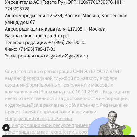
Учредитель:
АО «Газета.Ру»
, ОГРН 1067761730376, ИНН
7743625728
Адрес учредителя: 125239, Россия, Москва, Коптевская
улица, дом 67
Адрес редакции и издателя:
117105
, г.
Москва
,
Варшавское шоссе, д.9, стр.1
Телефон редакции:
+7 (495) 785-00-12
Факс:
+7 (495) 785-17-01
Электронная почта:
gazeta@gazeta.ru
Свидетельство о регистрации СМИ Эл № ФС77-67642
выдано федеральной службой по надзору в сфере
связи, информационных технологий и массовых
коммуникаций (Роскомнадзор) 10.11.2016 г. Редакция не
несет ответственности за достоверность информации,
содержащейся в рекламных объявлениях. Редакция не
предоставляет справочной информации.
Информация об ограничениях
На информационном ресурсе применяются
рекомендательные технологии в соответствии с