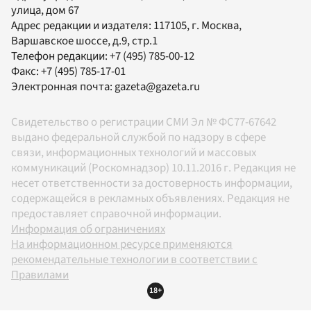
улица, дом 67
Адрес редакции и издателя:
117105
, г.
Москва
,
Варшавское шоссе, д.9, стр.1
Телефон редакции:
+7 (495) 785-00-12
Факс:
+7 (495) 785-17-01
Электронная почта:
gazeta@gazeta.ru
Свидетельство о регистрации СМИ Эл № ФС77-67642
выдано федеральной службой по надзору в сфере
связи, информационных технологий и массовых
коммуникаций (Роскомнадзор) 10.11.2016 г. Редакция не
несет ответственности за достоверность информации,
содержащейся в рекламных объявлениях. Редакция не
предоставляет справочной информации.
Информация об ограничениях
На информационном ресурсе применяются
рекомендательные технологии в соответствии с
Правилами
18+