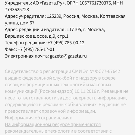
Учредитель:
АО «Газета.Ру»
, ОГРН 1067761730376, ИНН
7743625728
Адрес учредителя: 125239, Россия, Москва, Коптевская
улица, дом 67
Адрес редакции и издателя:
117105
, г.
Москва
,
Варшавское шоссе, д.9, стр.1
Телефон редакции:
+7 (495) 785-00-12
Факс:
+7 (495) 785-17-01
Электронная почта:
gazeta@gazeta.ru
Свидетельство о регистрации СМИ Эл № ФС77-67642
выдано федеральной службой по надзору в сфере
связи, информационных технологий и массовых
коммуникаций (Роскомнадзор) 10.11.2016 г. Редакция не
несет ответственности за достоверность информации,
содержащейся в рекламных объявлениях. Редакция не
предоставляет справочной информации.
Информация об ограничениях
На информационном ресурсе применяются
рекомендательные технологии в соответствии с