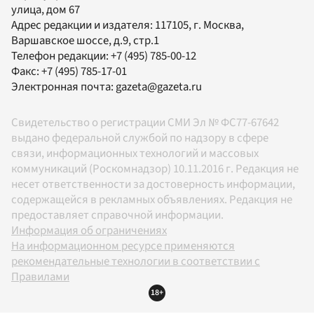
улица, дом 67
Адрес редакции и издателя:
117105
, г.
Москва
,
Варшавское шоссе, д.9, стр.1
Телефон редакции:
+7 (495) 785-00-12
Факс:
+7 (495) 785-17-01
Электронная почта:
gazeta@gazeta.ru
Свидетельство о регистрации СМИ Эл № ФС77-67642
выдано федеральной службой по надзору в сфере
связи, информационных технологий и массовых
коммуникаций (Роскомнадзор) 10.11.2016 г. Редакция не
несет ответственности за достоверность информации,
содержащейся в рекламных объявлениях. Редакция не
предоставляет справочной информации.
Информация об ограничениях
На информационном ресурсе применяются
рекомендательные технологии в соответствии с
Правилами
18+