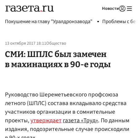
Новости
Авторизоваться
Покушение на главу "Уралдронзавода"
Проблемы с бен
13 октября 2017 18:11
Общество
СМИ: ШПЛС был замечен
в махинациях в 90-е годы
Руководство Шереметьевского профсоюза
летного (ШПЛС) состава вкладывало средства
участников организации в сомнительные
проекты,
утверждает
газета «Труд»
. По данным
издания, подозрительные случае происходили
в 90-х годах.