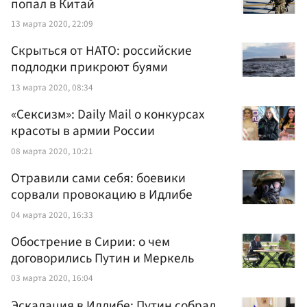
попал в Китай
13 марта 2020, 22:09
Скрыться от НАТО: российские
подлодки прикроют буями
13 марта 2020, 08:34
«Сексизм»: Daily Mail о конкурсах
красоты в армии России
08 марта 2020, 10:21
Отравили сами себя: боевики
сорвали провокацию в Идлибе
04 марта 2020, 16:33
Обострение в Сирии: о чем
договорились Путин и Меркель
03 марта 2020, 16:04
Эскалация в Идлибе: Путин собрал