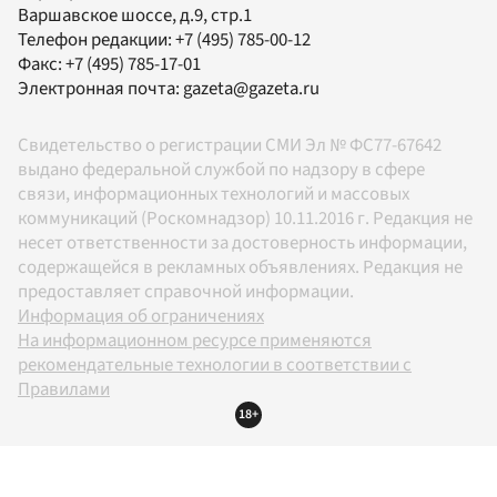
Варшавское шоссе, д.9, стр.1
Телефон редакции:
+7 (495) 785-00-12
Факс:
+7 (495) 785-17-01
Электронная почта:
gazeta@gazeta.ru
Свидетельство о регистрации СМИ Эл № ФС77-67642
выдано федеральной службой по надзору в сфере
связи, информационных технологий и массовых
коммуникаций (Роскомнадзор) 10.11.2016 г. Редакция не
несет ответственности за достоверность информации,
содержащейся в рекламных объявлениях. Редакция не
предоставляет справочной информации.
Информация об ограничениях
На информационном ресурсе применяются
рекомендательные технологии в соответствии с
Правилами
18+