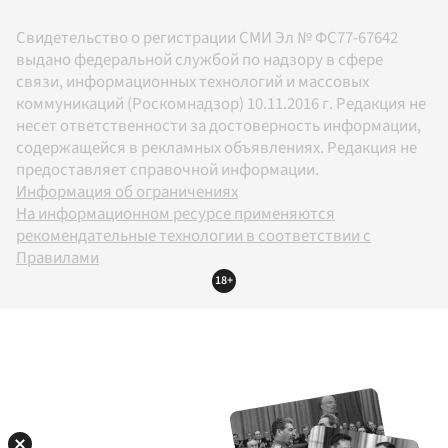
Свидетельство о регистрации СМИ Эл № ФС77-67642
выдано федеральной службой по надзору в сфере
связи, информационных технологий и массовых
коммуникаций (Роскомнадзор) 10.11.2016 г. Редакция не
несет ответственности за достоверность информации,
содержащейся в рекламных объявлениях. Редакция не
предоставляет справочной информации.
Информация об ограничениях
На информационном ресурсе применяются
рекомендательные технологии в соответствии с
Правилами
18+