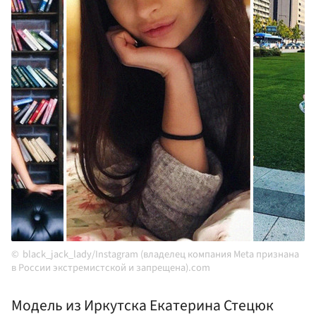
black_jack_lady/Instagram (владелец компания Meta признана
в России экстремистской и запрещена).com
Модель из Иркутска Екатерина Стецюк