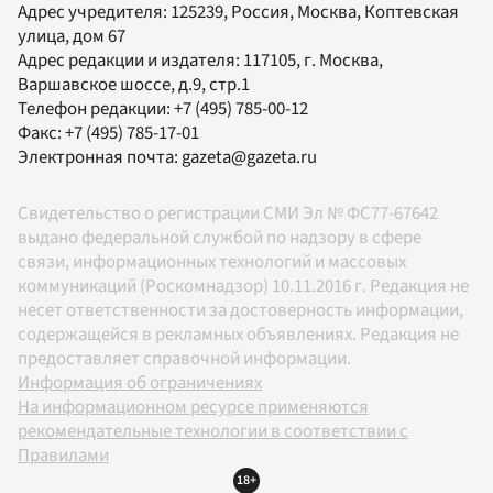
Адрес учредителя: 125239, Россия, Москва, Коптевская
улица, дом 67
Адрес редакции и издателя:
117105
, г.
Москва
,
Варшавское шоссе, д.9, стр.1
Телефон редакции:
+7 (495) 785-00-12
Факс:
+7 (495) 785-17-01
Электронная почта:
gazeta@gazeta.ru
Свидетельство о регистрации СМИ Эл № ФС77-67642
выдано федеральной службой по надзору в сфере
связи, информационных технологий и массовых
коммуникаций (Роскомнадзор) 10.11.2016 г. Редакция не
несет ответственности за достоверность информации,
содержащейся в рекламных объявлениях. Редакция не
предоставляет справочной информации.
Информация об ограничениях
На информационном ресурсе применяются
рекомендательные технологии в соответствии с
Правилами
18+