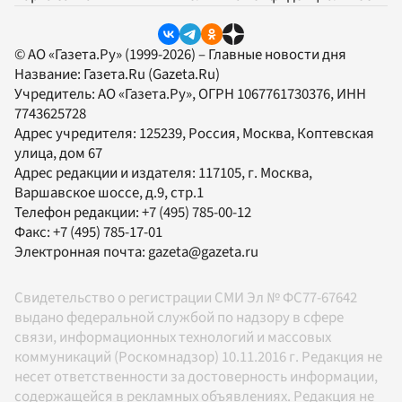
© АО «Газета.Ру» (1999-2026) – Главные новости дня
Название:
Газета.Ru
(Gazeta.Ru)
Учредитель:
АО «Газета.Ру»
, ОГРН 1067761730376, ИНН
7743625728
Адрес учредителя: 125239, Россия, Москва, Коптевская
улица, дом 67
Адрес редакции и издателя:
117105
, г.
Москва
,
Варшавское шоссе, д.9, стр.1
Телефон редакции:
+7 (495) 785-00-12
Факс:
+7 (495) 785-17-01
Электронная почта:
gazeta@gazeta.ru
Свидетельство о регистрации СМИ Эл № ФС77-67642
выдано федеральной службой по надзору в сфере
связи, информационных технологий и массовых
коммуникаций (Роскомнадзор) 10.11.2016 г. Редакция не
несет ответственности за достоверность информации,
содержащейся в рекламных объявлениях. Редакция не