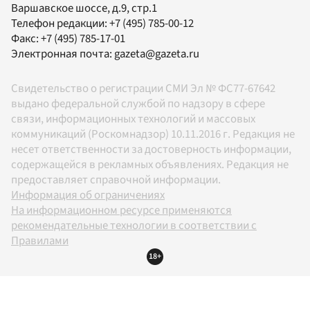
Варшавское шоссе, д.9, стр.1
Телефон редакции:
+7 (495) 785-00-12
Факс:
+7 (495) 785-17-01
Электронная почта:
gazeta@gazeta.ru
Свидетельство о регистрации СМИ Эл № ФС77-67642
выдано федеральной службой по надзору в сфере
связи, информационных технологий и массовых
коммуникаций (Роскомнадзор) 10.11.2016 г. Редакция не
несет ответственности за достоверность информации,
содержащейся в рекламных объявлениях. Редакция не
предоставляет справочной информации.
Информация об ограничениях
На информационном ресурсе применяются
рекомендательные технологии в соответствии с
Правилами
18+