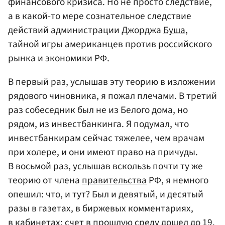
финансового кризиса. Но не просто следствие,
а в какой-то мере сознательное следствие
действий администрации Джорджа
Буша
,
тайной игры американцев против российского
рынка и экономики РФ.
В первый раз, услышав эту теорию в изложении
рядового чиновника, я пожал плечами. В третий
раз собеседник был не из Белого дома, но
рядом, из инвестбанкинга. Я подумал, что
инвестбанкирам сейчас тяжелее, чем врачам
при холере, и они имеют право на причуды.
В восьмой раз, услышав вскользь почти ту же
теорию от члена
правительства
РФ, я немного
опешил: что, и тут? Был и девятый, и десятый
разы в газетах, в биржевых комментариях,
в кабинетах: счет в прошлую среду дошел до 19.