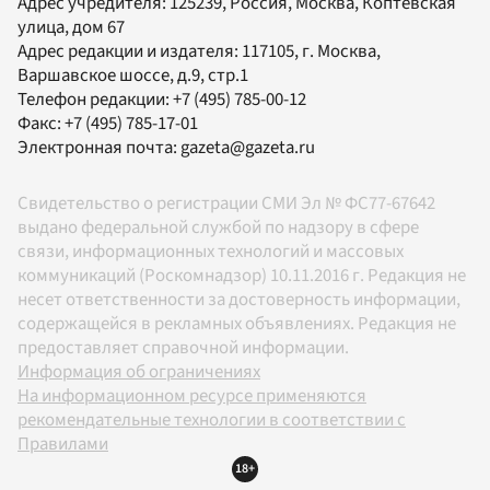
Адрес учредителя: 125239, Россия, Москва, Коптевская
улица, дом 67
Адрес редакции и издателя:
117105
, г.
Москва
,
Варшавское шоссе, д.9, стр.1
Телефон редакции:
+7 (495) 785-00-12
Факс:
+7 (495) 785-17-01
Электронная почта:
gazeta@gazeta.ru
Свидетельство о регистрации СМИ Эл № ФС77-67642
выдано федеральной службой по надзору в сфере
связи, информационных технологий и массовых
коммуникаций (Роскомнадзор) 10.11.2016 г. Редакция не
несет ответственности за достоверность информации,
содержащейся в рекламных объявлениях. Редакция не
предоставляет справочной информации.
Информация об ограничениях
На информационном ресурсе применяются
рекомендательные технологии в соответствии с
Правилами
18+