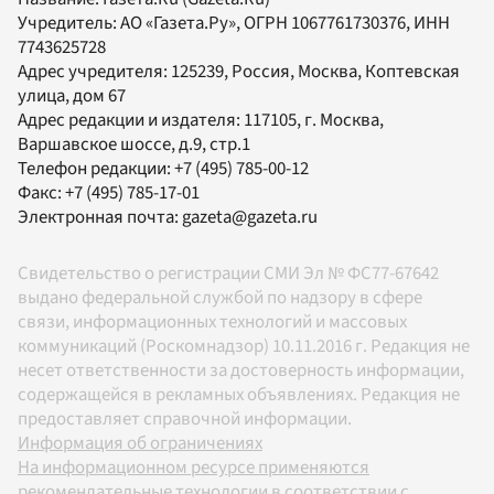
Учредитель:
АО «Газета.Ру»
, ОГРН 1067761730376, ИНН
7743625728
Адрес учредителя: 125239, Россия, Москва, Коптевская
улица, дом 67
Адрес редакции и издателя:
117105
, г.
Москва
,
Варшавское шоссе, д.9, стр.1
Телефон редакции:
+7 (495) 785-00-12
Факс:
+7 (495) 785-17-01
Электронная почта:
gazeta@gazeta.ru
Свидетельство о регистрации СМИ Эл № ФС77-67642
выдано федеральной службой по надзору в сфере
связи, информационных технологий и массовых
коммуникаций (Роскомнадзор) 10.11.2016 г. Редакция не
несет ответственности за достоверность информации,
содержащейся в рекламных объявлениях. Редакция не
предоставляет справочной информации.
Информация об ограничениях
На информационном ресурсе применяются
рекомендательные технологии в соответствии с