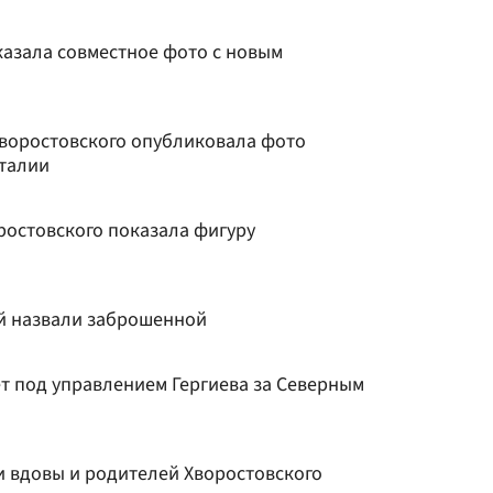
казала совместное фото с новым
Хворостовского опубликовала фото
Италии
ростовского показала фигуру
й назвали заброшенной
т под управлением Гергиева за Северным
и вдовы и родителей Хворостовского