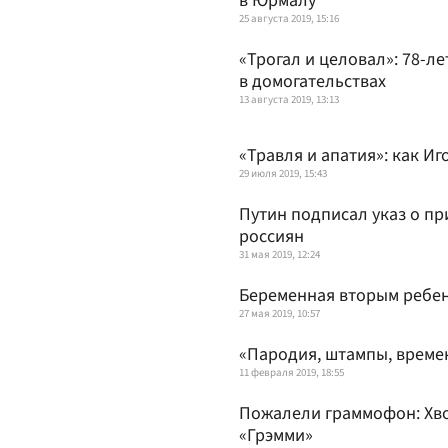
в Юрмалу
25 августа 2019, 15:16
«Трогал и целовал»: 78-л
в домогательствах
13 августа 2019, 13:13
«Травля и апатия»: как И
29 июля 2019, 15:43
Путин подписал указ о п
россиян
31 мая 2019, 12:24
Беременная вторым ребен
27 мая 2019, 10:57
«Пародия, штампы, време
11 февраля 2019, 18:55
Пожалели граммофон: Хво
«Грэмми»