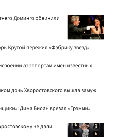
етнего Доминго обвинили
горь Крутой пережил «Фабрику звезд»
рисвоении аэропортам имен известных
ком дочь Хворостовского вышла замуж
нщики»: Дима Билан врезал «Грэмми»
ростовскому не дали