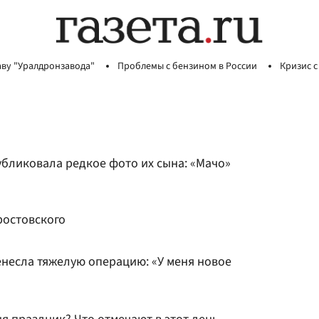
аву "Уралдронзавода"
Проблемы с бензином в России
Кризис с
убликовала редкое фото их сына: «Мачо»
ростовского
енесла тяжелую операцию: «У меня новое