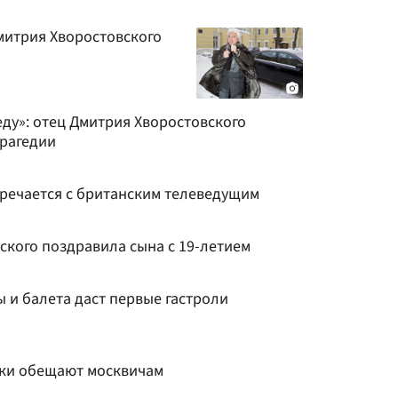
митрия Хворостовского
ду»: отец Дмитрия Хворостовского
трагедии
тречается с британским телеведущим
ского поздравила сына с 19-летием
 и балета даст первые гастроли
тики обещают москвичам