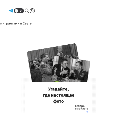
Авторизоваться
 мигрантами в Сеуте
Угадайте,
где настоящее
фото