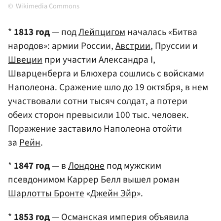
Wikimedia Commons
*
1813 год
— под
Лейпцигом
началась «Битва
народов»: армии России,
Австрии
, Пруссии и
Швеции
при участии Александра I,
Шварценберга и Блюхера сошлись с войсками
Наполеона. Сражение шло до 19 октября, в нем
участвовали сотни тысяч солдат, а потери
обеих сторон превысили 100 тыс. человек.
Поражение заставило Наполеона отойти
за
Рейн
.
*
1847 год
— в
Лондоне
под мужским
псевдонимом Каррер Белл вышел роман
Шарлотты Бронте
«
Джейн Эйр
».
*
1853 год
— Османская империя объявила