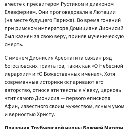
вместе с пресвитером Рустиком и диаконом
Елевферием. Они проповедовали в Лютеции
(на месте будущего Парижа). Во время гонений
при римском императоре Домициане Дионисий
был казнен за свою веру, приняв мученическую
смерть.
С именем Дионисия Ареопагита связан ряд
богословских трактатов, таких как «О Небесной
иерархии» и «О Божественных именах». Хотя
современные историки оспаривают его
авторство, относя эти тексты к V веку, церковь
чтит самого Дионисия — первого епископа
Афин, известного своим мужеством, ясным умом
и верностью Христу.
Праздник Трубчевской иконы Божией Матери