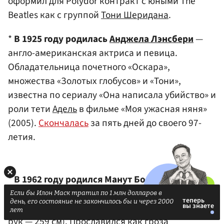
оформил для Polydor контракт с юными The
Beatles как с группой
Тони Шеридана
.
*
В 1925 году родилась
Анджела Лэнсбери
—
англо-американская актриса и певица.
Обладательница почетного «Оскара»,
множества «Золотых глобусов» и «Тони»,
известна по сериалу «Она написала убийство» и
роли тети
Адель
в фильме «Моя ужасная няня»
(2005).
Скончалась
за пять дней до своего 97-
летия.
*
В 1962 году родился Манут Бол
— суданско-
американский баскетболист, один из самых
Если бы Илон Маск тратил по 1 млн долларов в
день, его состояние не закончилось бы и через 2000
высоких игроков (рост — около 231 см, размах
лет
рук — 259 см). Прославился как гроза