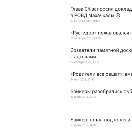
Глава СК запросил доклад
в РОВД Махачкалы
23 августа 2024, 03:16
«Русгидро» пожаловался н
11 октября 2023, 13:15
Создатели памятной доск
с ацтеками
22 ноября 2022, 13:12
«Родители все решат»: вм
24 мая 2018, 13:42
Байкеры разобрались с у
30 июля 2017, 11:56
Байкер попал под колеса
29 июля 2017, 16:46