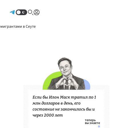
Авторизоваться
 мигрантами в Сеуте
Если бы Илон Маск тратил по 1
млн долларов в день, его
состояние не закончилось бы и
через 2000 лет