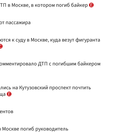
П в Москве, в котором погиб байкер‍
ют пассажира
тся к суду в Москве, куда везут фигуранта
омментировало ДТП с погибшим байкером
лись на Кутузовский проспект почтить
ища
дентов
в Москве погиб руководитель