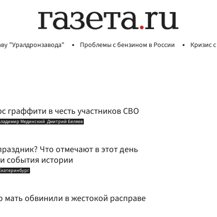
аву "Уралдронзавода"
Проблемы с бензином в России
Кризис с
с граффити в честь участников СВО
Владимир Мединский
Дмитрий Беляев
праздник? Что отмечают в этот день
 и события истории
Екатеринбург
о мать обвинили в жестокой расправе