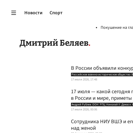
Новости
Спорт
Покушение на гл
Дмитрий Беляев
В России объявили конкур
Российское военно-историческое общество
17 июля 2026, 17:48
17 июля — какой сегодня 
в России и мире, приметы
Андрей Рублев
ООН
РПЦ
Николай II
Дамаск
17 июля 2026, 00:06
Сотрудника НИУ ВШЭ и ег
над женой