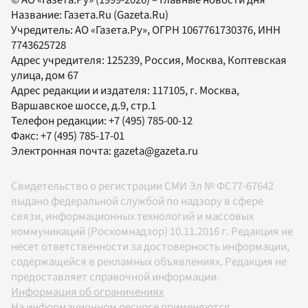
© АО «Газета.Ру» (1999-2026) – Главные новости дня
Название:
Газета.Ru
(Gazeta.Ru)
Учредитель:
АО «Газета.Ру»
, ОГРН 1067761730376, ИНН
7743625728
Адрес учредителя: 125239, Россия, Москва, Коптевская
улица, дом 67
Адрес редакции и издателя:
117105
, г.
Москва
,
Варшавское шоссе, д.9, стр.1
Телефон редакции:
+7 (495) 785-00-12
Факс:
+7 (495) 785-17-01
Электронная почта:
gazeta@gazeta.ru
Свидетельство о регистрации СМИ Эл № ФС77-67642
выдано федеральной службой по надзору в сфере
связи, информационных технологий и массовых
коммуникаций (Роскомнадзор) 10.11.2016 г. Редакция не
несет ответственности за достоверность информации,
содержащейся в рекламных объявлениях. Редакция не
предоставляет справочной информации.
Информация об ограничениях
На информационном ресурсе применяются