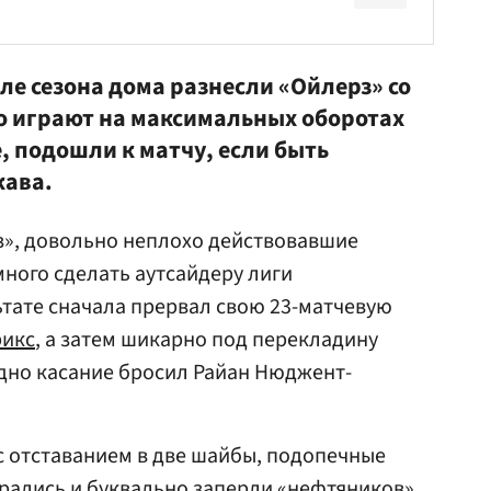
ле сезона дома разнесли «Ойлерз» со
ко играют на максимальных оборотах
, подошли к матчу, если быть
кава.
з», довольно неплохо действовавшие
много сделать аутсайдеру лиги
ьтате сначала прервал свою 23-матчевую
рикс
, а затем шикарно под перекладину
одно касание бросил Райан Нюджент-
с отставанием в две шайбы, подопечные
брались и буквально заперли «нефтяников»