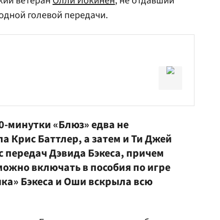
кий ветеран
Олли Йокинен
, не отдавший
 одной голевой передачи.
0-минутки «Блюз» едва не
а Крис Баттлер, а затем и Ти Джей
с передач Дэвида
Бэкеса
, причем
можно включать в пособия по игре
чка» Бэкеса и Оши вскрыла всю