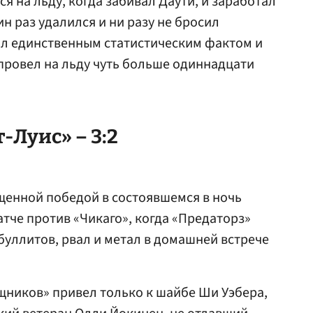
 на льду, когда забивал Даути, и заработал
ин раз удалился и ни разу не бросил
тал единственным статистическим фактом и
 провел на льду чуть больше одиннадцати
-Луис» – 3:2
щенной победой в состоявшемся в ночь
атче против «Чикаго», когда «Предаторз»
и буллитов, рвал и метал в домашней встрече
щников» привел только к шайбе Ши Уэбера,