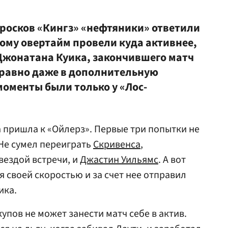
бросков «Кингз» «нефтяники» ответили
тому овертайм провели куда активнее,
жонатана Куика, закончившего матч
се равно даже в дополнительную
оменты были только у «Лос-
а пришла к «Ойлерз». Первые три попытки не
 Не сумел переиграть
Скривенса
,
вездой встречи, и
Джастин Уильямс
. А вот
 своей скоростью и за счет нее отправил
ика.
упов не может занести матч себе в актив.