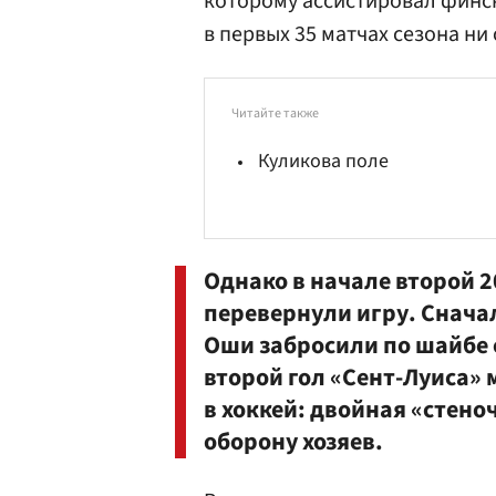
которому ассистировал финс
в первых 35 матчах сезона ни
Читайте также
Куликова поле
Однако в начале второй 2
перевернули игру. Сначал
Оши забросили по шайбе 
второй гол «Сент-Луиса» 
в хоккей: двойная «стено
оборону хозяев.