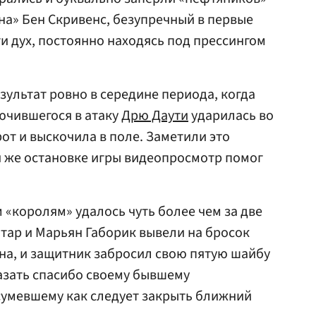
она» Бен Скривенс, безупречный в первые
ти дух, постоянно находясь под прессингом
зультат ровно в середине периода, когда
ючившегося в атаку
Дрю Даути
ударилась во
т и выскочила в поле. Заметили это
ой же остановке игры видеопросмотр помог
 «королям» удалось чуть более чем за две
тар и Марьян Габорик вывели на бросок
на, и защитник забросил свою пятую шайбу
казать спасибо своему бывшему
сумевшему как следует закрыть ближний