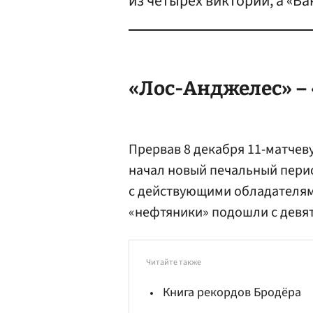
из четырех викторий, а «Ва
«Лос-Анджелес» – 
Прервав 8 декабря 11-матче
начал новый печальный перио
с действующими обладателям
«нефтяники» подошли с девя
Читайте также
Книга рекордов Бродёра