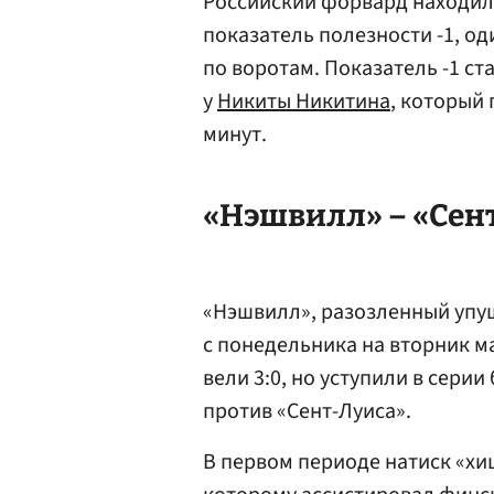
Российский форвард находился
показатель полезности -1, од
по воротам. Показатель -1 с
у
Никиты Никитина
, который
минут.
«Нэшвилл» – «Сент
«Нэшвилл», разозленный упу
с понедельника на вторник м
вели 3:0, но уступили в сери
против «Сент-Луиса».
В первом периоде натиск «хи