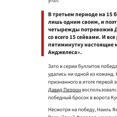
угол.
В третьем периоде на 15 
лишь одним своим, и поэ
четырежды потревожив Д
со всего 15 сейвами. И в
пятиминутку настоящие м
Анджелеса».
Зато в серии буллитов побед
удались ни одной из команд.
признанного в итоге первой з
Давид Перрон
воспользовался
победный бросок в ворота Ку
Несмотря на победу, Наиль Як