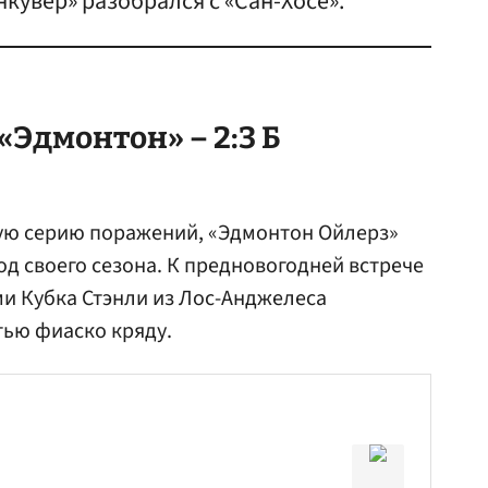
нкувер» разобрался с «Сан-Хосе».
«Эдмонтон» – 2:3 Б
вую серию поражений, «Эдмонтон Ойлерз»
д своего сезона. К предновогодней встрече
и Кубка Стэнли из Лос-Анджелеса
тью фиаско кряду.