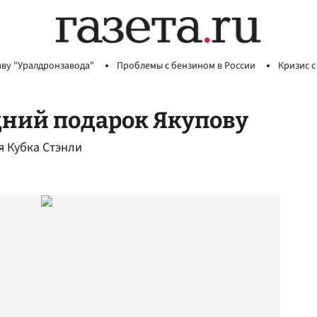
аву "Уралдронзавода"
Проблемы с бензином в России
Кризис с
дний подарок Якупову
я Кубка Стэнли