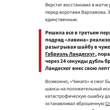
Верстиг восстановил в матче 
перед воротами Варламова. Эт
единственным.
Решила все в третьем пе
подряд «лавина» реализ
разыгрывая шайбу в чужо
Габриэль Ландескуг
, пор
через 24 секунды дубль б
Ландеског внес свою лепту
Возможно, «Чикаго» и смог бы
шансы на положительный исхо
катастрофическую ошибку до
останавливал вброшенную
С