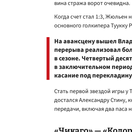
вина стража ворот очевидна.
Когда счет стал 1:3, Жюльен 
основного голкипера Туукку Р
На авансцену вышел Вл
перерыва реализовал бол
в сезоне. Четвертый деся
в заключительном период
касание под перекладину 
Стать первой звездой игры у 
достался Александру Стину, 
передачи, включая два паса 
«Чикаго» — «Колор