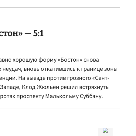
тон» — 5:1
давно хорошую форму «Бостон» снова
х неудач, вновь откатившись к границе зоны
ции. На выезде против грозного «Сент-
 Западе, Клод
Жюльен
решил встряхнуть
оротах проспекту Малькольму Суббэну.