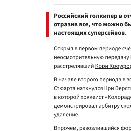
Российский голкипер в от
отразив все, что можно б
настоящих суперсейвов.
Открыл в первом периоде сч
неосмотрительную передачу Б
расстрелявший
Кори Кроуфо
В начале второго периода в 
Стюарта наткнулся Кри Версти
в которой хоккеист «Колорад
демонстрировал арбитру скол
удаление.
Впрочем, разозлившийся фор