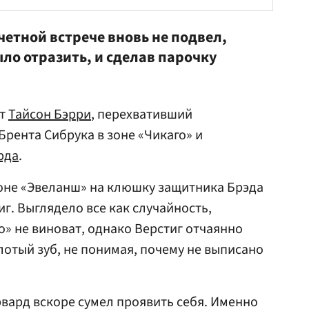
четной встрече вновь не подвел,
ыло отразить, и сделав парочку
ет
Тайсон Бэрри
, перехвативший
рента Сибрука в зоне «Чикаго» и
рда
.
зоне «Эвеланш» на клюшку защитника Брэда
г. Выглядело все как случайность,
о» не виноват, однако Верстиг отчаянно
отый зуб, не понимая, почему не выписано
вард вскоре сумел проявить себя. Именно