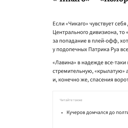
Если «Чикаго» чувствует себ
Центрального дивизиона, то 
за попадание в плей-офф, хот
у подопечных
Патрика Руа
все
«Лавина» в надежде все-таки
стремительную, «крылатую» 
и, конечно же, спасения вор
Читайте также
Кучеров домчался до пол