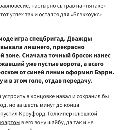
равновесие, настырно сыграв на «пятаке»
от успех так и остался для «Блэкхоукс»
риоде игра спецбригад. Дважды
овывала лишнего, прекрасно
й зоне. Сначала точный бросок нанес
ажавший уже пустые ворота, а всего
роском от синей линии оформил Бэрри.
 и в этом голе, отдав передачу.
 устроить в концовке навал и сохранил бы
д, но за шесть минут до конца
пустил Кроуфорд. Голкипер клюшкой
тюартом
в его зону шайбу, да так и не