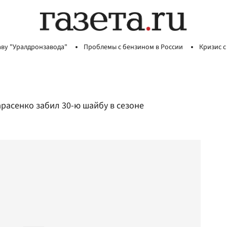
аву "Уралдронзавода"
Проблемы с бензином в России
Кризис с
расенко забил 30-ю шайбу в сезоне