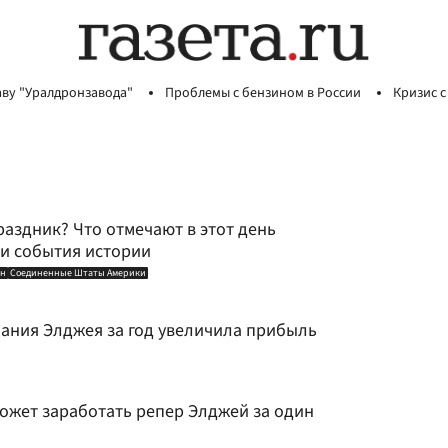
аву "Уралдронзавода"
Проблемы с бензином в России
Кризис с
раздник? Что отмечают в этот день
 и события истории
ан
Соединенные Штаты Америки
ния Элджея за год увеличила прибыль
может заработать репер Элджей за один