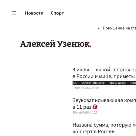
Новости
Спорт
Покушение на гл
Алексей Узенюк
9 июля — какой сегодня п
в России и мире, приметы
ООН
Альберт Эйнштейн
Чарльз Дарвин
Суд
09 июля 2026, 00:04
Звукозаписывающая компа
в 11 раз
25 мая 2026, 14:27
Названа сумма, которую 
концерт в России