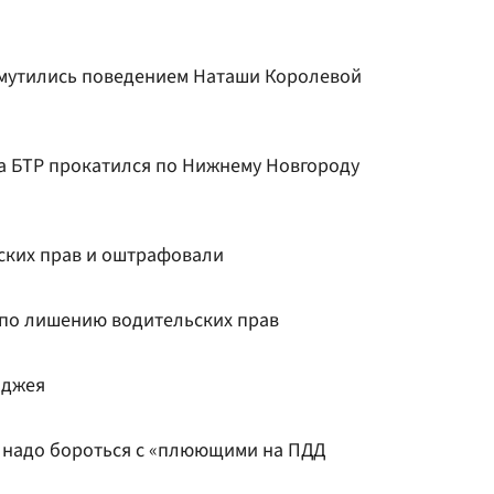
змутились поведением Наташи Королевой
 БТР прокатился по Нижнему Новгороду
ских прав и оштрафовали
 по лишению водительских прав
лджея
к надо бороться с «плюющими на ПДД