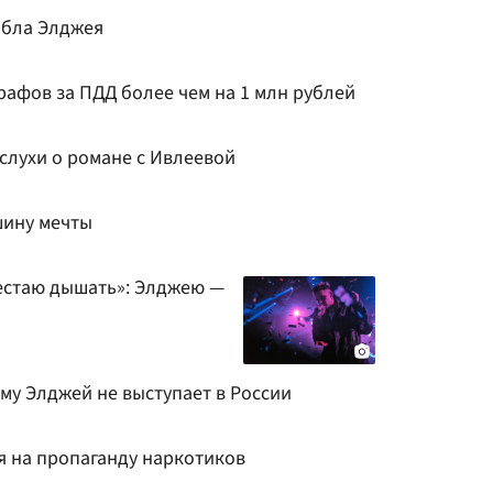
йбла Элджея
рафов за ПДД более чем на 1 млн рублей
слухи о романе с Ивлеевой
шину мечты
рестаю дышать»: Элджею —
му Элджей не выступает в России
 на пропаганду наркотиков