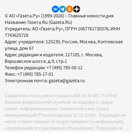
© АО «Газета.Ру» (1999-2026) – Главные новости дня
Название:
Газета.Ru
(Gazeta.Ru)
Учредитель:
АО «Газета.Ру»
, ОГРН 1067761730376, ИНН
7743625728
Адрес учредителя: 125239, Россия, Москва, Коптевская
улица, дом 67
Адрес редакции и издателя:
117105
, г.
Москва
,
Варшавское шоссе, д.9, стр.1
Телефон редакции:
+7 (495) 785-00-12
Факс:
+7 (495) 785-17-01
Электронная почта:
gazeta@gazeta.ru
Свидетельство о регистрации СМИ Эл № ФС77-67642
выдано федеральной службой по надзору в сфере
связи, информационных технологий и массовых
коммуникаций (Роскомнадзор) 10.11.2016 г. Редакция не
несет ответственности за достоверность информации,
содержащейся в рекламных объявлениях. Редакция не