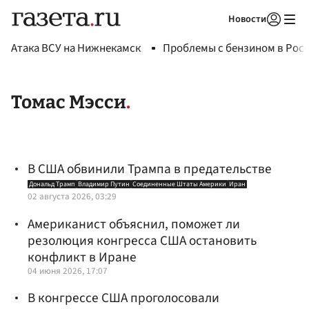
Новости
Авторизоваться
Атака ВСУ на Нижнекамск
Проблемы с бензином в Рос
Томас Мэсси
В США обвинили Трампа в предательстве
Дональд Трамп
Владимир Путин
Соединенные Штаты Америки
Иран
02 августа 2026, 03:29
Американист объяснил, поможет ли
резолюция конгресса США остановить
конфликт в Иране
04 июня 2026, 17:07
В конгрессе США проголосовали