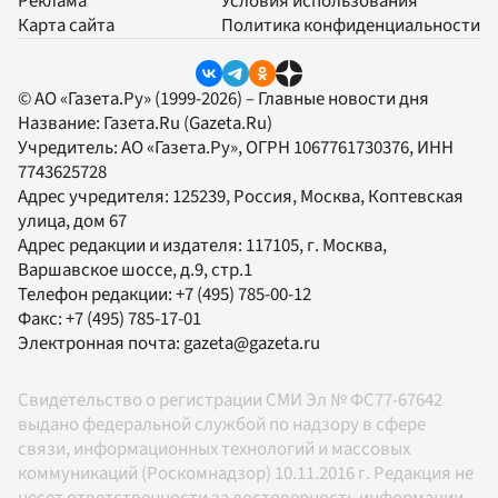
Реклама
Условия использования
Карта сайта
Политика конфиденциальности
© АО «Газета.Ру» (1999-2026) – Главные новости дня
Название:
Газета.Ru
(Gazeta.Ru)
Учредитель:
АО «Газета.Ру»
, ОГРН 1067761730376, ИНН
7743625728
Адрес учредителя: 125239, Россия, Москва, Коптевская
улица, дом 67
Адрес редакции и издателя:
117105
, г.
Москва
,
Варшавское шоссе, д.9, стр.1
Телефон редакции:
+7 (495) 785-00-12
Факс:
+7 (495) 785-17-01
Электронная почта:
gazeta@gazeta.ru
Свидетельство о регистрации СМИ Эл № ФС77-67642
выдано федеральной службой по надзору в сфере
связи, информационных технологий и массовых
коммуникаций (Роскомнадзор) 10.11.2016 г. Редакция не
несет ответственности за достоверность информации,