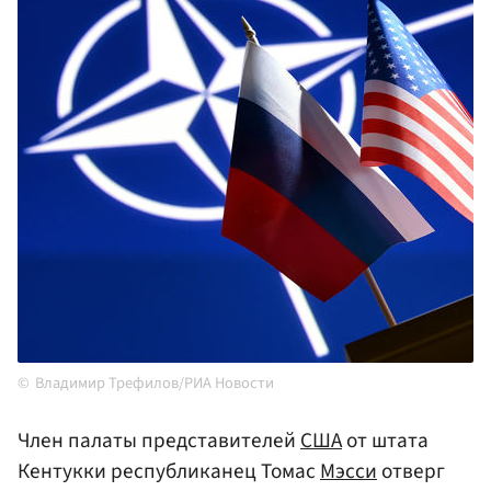
Владимир Трефилов/РИА Новости
Член палаты представителей
США
от штата
Кентукки республиканец Томас
Мэсси
отверг