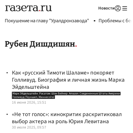
Новости
Авторизоваться
Покушение на главу "Уралдронзавода"
Проблемы с бен
Рубен Дишдишян
Как «русский Тимоти Шаламе» покоряет
Голливуд. Биография и личная жизнь Марка
Эйдельштейна
Марк Эйдельштейн
Росатом
Шон Бейкер
Amazon
Соединенные Штаты Америки
Голливуд (Тауншип, Миннесота)
16 июня 2026, 15:51
«Не тот голос»: кинокритик раскритиковал
выбор актера на роль Юрия Левитана
30 июля 2025, 09:57