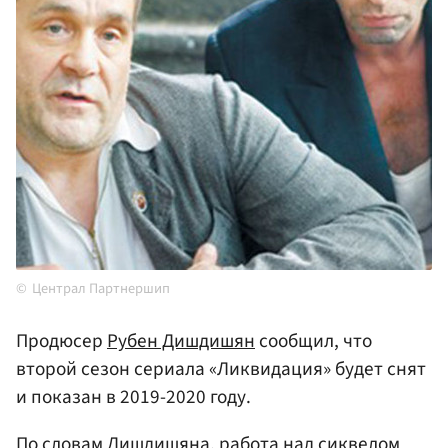
Централ Партнершип
Продюсер
Рубен Дишдишян
сообщил, что
второй сезон сериала «Ликвидация» будет снят
и показан в 2019-2020 году.
По словам Дишдишяна, работа над сиквелом