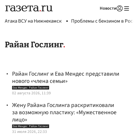
Новости
Авторизоваться
Атака ВСУ на Нижнекамск
Проблемы с бензином в Рос
Райан Гослинг
Райан Гослинг и Ева Мендес представили
нового «члена семьи»
Ева Мендес
Райан Гослинг
02 августа 2026, 11:39
Жену Райана Гослинга раскритиковали
за возможную пластику: «Мужественное
лицо»
Ева Мендес
Райан Гослинг
31 июля 2026, 22:33