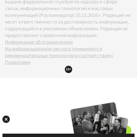
выдано федеральной службой по надзору в сфере
связи, информационных технологий и массовых
коммуникаций (Роскомнадзор) 10.11.2016 г. Редакция не
несет ответственности за достоверность информации,
содержащейся в рекламных объявлениях. Редакция не
предоставляет справочной информации.
Информация об ограничениях
На информационном ресурсе применяются
рекомендательные технологии в соответствии с
Правилами
18+