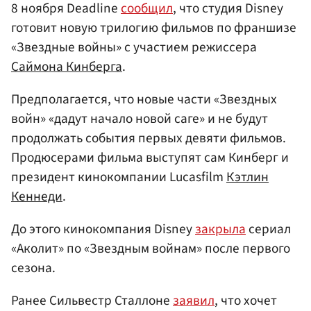
8 ноября Deadline
сообщил
, что студия Disney
готовит новую трилогию фильмов по франшизе
«Звездные войны» с участием режиссера
Саймона Кинберга
.
Предполагается, что новые части «Звездных
войн» «дадут начало новой саге» и не будут
продолжать события первых девяти фильмов.
Продюсерами фильма выступят сам Кинберг и
президент кинокомпании Lucasfilm
Кэтлин
Кеннеди
.
До этого кинокомпания Disney
закрыла
сериал
«Аколит» по «Звездным войнам» после первого
сезона.
Ранее Сильвестр Сталлоне
заявил
, что хочет