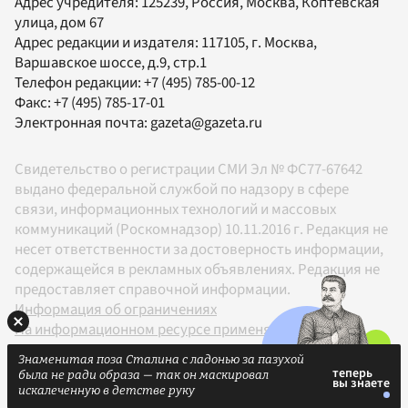
Адрес учредителя: 125239, Россия, Москва, Коптевская
улица, дом 67
Адрес редакции и издателя:
117105
, г.
Москва
,
Варшавское шоссе, д.9, стр.1
Телефон редакции:
+7 (495) 785-00-12
Факс:
+7 (495) 785-17-01
Электронная почта:
gazeta@gazeta.ru
Свидетельство о регистрации СМИ Эл № ФС77-67642
выдано федеральной службой по надзору в сфере
связи, информационных технологий и массовых
коммуникаций (Роскомнадзор) 10.11.2016 г. Редакция не
несет ответственности за достоверность информации,
содержащейся в рекламных объявлениях. Редакция не
предоставляет справочной информации.
Информация об ограничениях
На информационном ресурсе применяются
рекомендательные технологии в соответствии с
Знаменитая поза Сталина с ладонью за пазухой
Правилами
была не ради образа — так он маскировал
18+
искалеченную в детстве руку