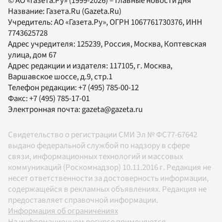
© АО «Газета.Ру» (1999-2026) – Главные новости дня
Название:
Газета.Ru
(Gazeta.Ru)
Учредитель:
АО «Газета.Ру»
, ОГРН 1067761730376, ИНН
7743625728
Адрес учредителя: 125239, Россия, Москва, Коптевская
улица, дом 67
Адрес редакции и издателя:
117105
, г.
Москва
,
Варшавское шоссе, д.9, стр.1
Телефон редакции:
+7 (495) 785-00-12
Факс:
+7 (495) 785-17-01
Электронная почта:
gazeta@gazeta.ru
Свидетельство о регистрации СМИ Эл № ФС77-67642
выдано федеральной службой по надзору в сфере
связи, информационных технологий и массовых
коммуникаций (Роскомнадзор) 10.11.2016 г. Редакция не
несет ответственности за достоверность информации,
содержащейся в рекламных объявлениях. Редакция не
предоставляет справочной информации.
Информация об ограничениях