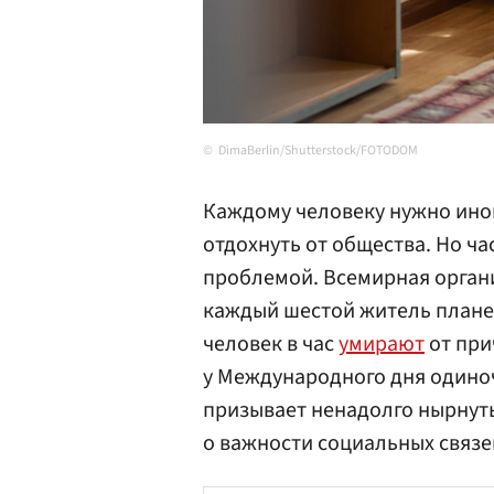
DimaBerlin/Shutterstock/FOTODOM
Каждому человеку нужно иног
отдохнуть от общества. Но ч
проблемой. Всемирная орган
каждый шестой житель планеты
человек в час
умирают
от при
у Международного дня одиноч
призывает ненадолго нырнуть 
о важности социальных связе