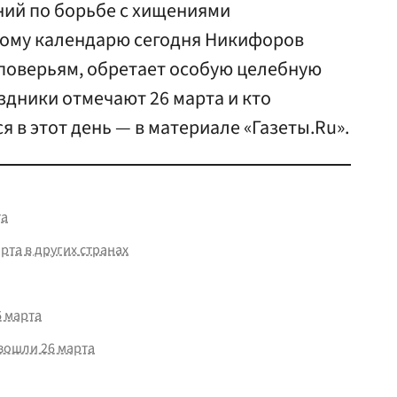
ний по борьбе с хищениями
дному календарю сегодня Никифоров
о поверьям, обретает особую целебную
аздники отмечают 26 марта и кто
 в этот день — в материале «Газеты.Ru».
та
рта в других странах
 марта
зошли 26 марта