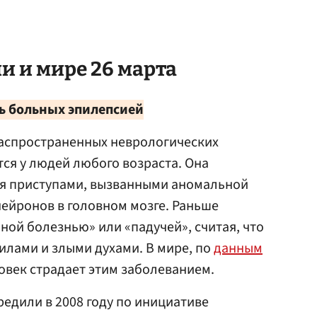
и и мире 26 марта
ь больных эпилепсией
распространенных неврологических
тся у людей любого возраста. Она
я приступами, вызванными аномальной
ейронов в головном мозге. Раньше
ой болезнью» или «падучей», считая, что
силами и злыми духами. В мире, по
данным
овек страдает этим заболеванием.
редили в 2008 году по инициативе