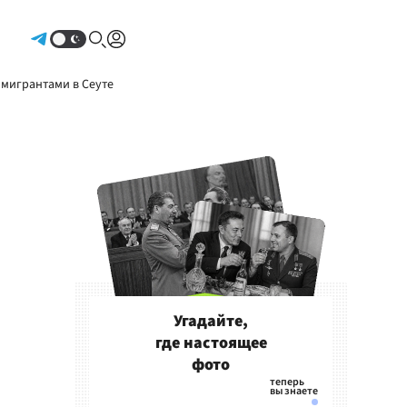
Авторизоваться
 мигрантами в Сеуте
Угадайте,
где настоящее
фото