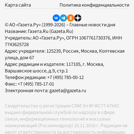
Карта сайта
Политика конфиденциальности
© АО «Газета.Ру» (1999-2026) – Главные новости дня
Название:
Газета.Ru
(Gazeta.Ru)
Учредитель:
АО «Газета.Ру»
, ОГРН 1067761730376, ИНН
7743625728
Адрес учредителя: 125239, Россия, Москва, Коптевская
улица, дом 67
Адрес редакции и издателя:
117105
, г.
Москва
,
Варшавское шоссе, д.9, стр.1
Телефон редакции:
+7 (495) 785-00-12
Факс:
+7 (495) 785-17-01
Электронная почта:
gazeta@gazeta.ru
Свидетельство о регистрации СМИ Эл № ФС77-67642
выдано федеральной службой по надзору в сфере
связи, информационных технологий и массовых
коммуникаций (Роскомнадзор) 10.11.2016 г. Редакция не
несет ответственности за достоверность информации,