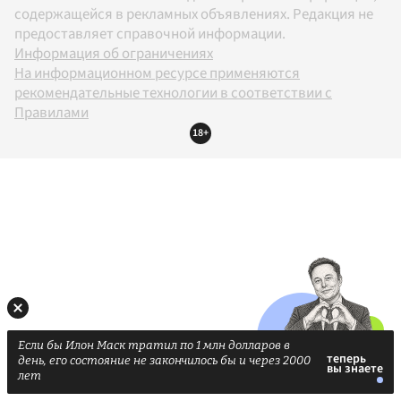
содержащейся в рекламных объявлениях. Редакция не
предоставляет справочной информации.
Информация об ограничениях
На информационном ресурсе применяются
рекомендательные технологии в соответствии с
Правилами
18+
Если бы Илон Маск тратил по 1 млн долларов в
день, его состояние не закончилось бы и через 2000
лет