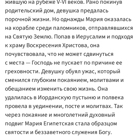
жившую на рубеже V-VI веков. Рано покинув
родительский дом, девушка предалась
порочной жизни. Но однажды Мария оказалась
на корабле среди паломников, отправлявшихся
на Святую Землю. Попав в Иерусалим и подходя
к храму Воскресения Христова, она
почувствовала, что не может сдвинуться
с места — Господь не пускает по причине ее
греховности. Девушку обуял ужас, который
сменился глубоким покаянием, молитвами и
обещанием изменить свою жизнь. Она
удалилась в Иорданскую пустыню и полвека
провела в уединении, посте и молитвах. Так
через покаяние и многолетний духовный
подвиг Мария Египетская стала образцом
святости и беззаветного служения Богу.