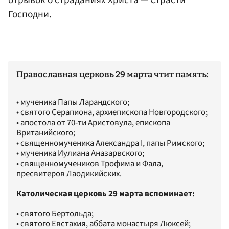
Господни.
Православная церковь 29 марта чтит память:
• мученика Папы Ларандского;
• святого Серапиона, архиепископа Новгородского;
• апостола от 70-ти Аристовула, епископа
Вританийского;
• священномученика Александра I, папы Римского;
• мученика Иулиана Аназарвского;
• священномучеников Трофима и Фала,
пресвитеров Лаодикийских.
Католическая церковь 29 марта вспоминает:
• святого Бертольда;
• святого Евстахия, аббата монастыря Люксей;