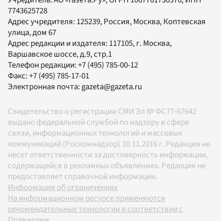
7743625728
Адрес учредителя: 125239, Россия, Москва, Коптевская
улица, дом 67
Адрес редакции и издателя:
117105
, г.
Москва
,
Варшавское шоссе, д.9, стр.1
Телефон редакции:
+7 (495) 785-00-12
Факс:
+7 (495) 785-17-01
Электронная почта:
gazeta@gazeta.ru
Свидетельство о регистрации СМИ Эл № ФС77-67642
выдано федеральной службой по надзору в сфере
связи, информационных технологий и массовых
коммуникаций (Роскомнадзор) 10.11.2016 г. Редакция не
несет ответственности за достоверность информации,
содержащейся в рекламных объявлениях. Редакция не
предоставляет справочной информации.
Информация об ограничениях
На информационном ресурсе применяются
рекомендательные технологии в соответствии с
Правилами