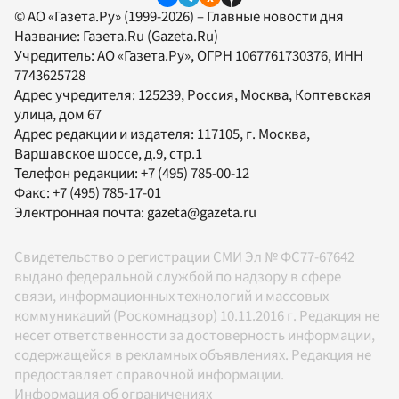
© АО «Газета.Ру» (1999-2026) – Главные новости дня
Название:
Газета.Ru
(Gazeta.Ru)
Учредитель:
АО «Газета.Ру»
, ОГРН 1067761730376, ИНН
7743625728
Адрес учредителя: 125239, Россия, Москва, Коптевская
улица, дом 67
Адрес редакции и издателя:
117105
, г.
Москва
,
Варшавское шоссе, д.9, стр.1
Телефон редакции:
+7 (495) 785-00-12
Факс:
+7 (495) 785-17-01
Электронная почта:
gazeta@gazeta.ru
Свидетельство о регистрации СМИ Эл № ФС77-67642
выдано федеральной службой по надзору в сфере
связи, информационных технологий и массовых
коммуникаций (Роскомнадзор) 10.11.2016 г. Редакция не
несет ответственности за достоверность информации,
содержащейся в рекламных объявлениях. Редакция не
предоставляет справочной информации.
Информация об ограничениях