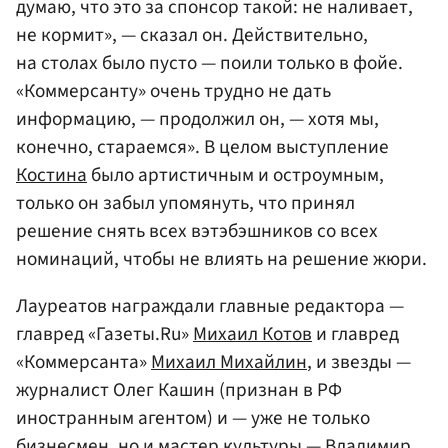
думаю, что это за спонсор такой: не наливает,
не кормит», — сказал он. Действительно,
на столах было пусто — поили только в фойе.
«Коммерсанту» очень трудно не дать
информацию, — продолжил он, — хотя мы,
конечно, стараемся». В целом выступление
Костина
было артистичным и остроумным,
только он забыл упомянуть, что принял
решение снять всех вэтэбэшников со всех
номинаций, чтобы не влиять на решение жюри.
Лауреатов награждали главные редактора —
главред «Газеты.Ru»
Михаил Котов
и главред
«Коммерсанта»
Михаил Михайлин
, и звезды —
журналист Олег Кашин (признан в РФ
иностранным агентом) и — уже не только
бизнесмен, но и мастер культуры — Владимир