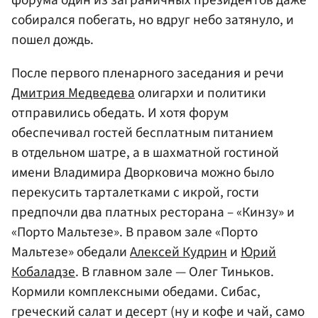
форума один из заграничных президентов даже
собирался побегать, но вдруг небо затянуло, и
пошел дождь.
После первого пленарного заседания и речи
Дмитрия Медведева
олигархи и политики
отправились обедать. И хотя форум
обеспечивал гостей бесплатным питанием
в отдельном шатре, а в шахматной гостиной
имени Владимира Дворковича можно было
перекусить тарталетками с икрой, гости
предпочли два платных ресторана – «Кинзу» и
«Порто Мальтезе». В правом зале «Порто
Мальтезе» обедали
Алексей Кудрин
и
Юрий
Кобаладзе
. В главном зале — Олег Тиньков.
Кормили комплексными обедами. Сибас,
греческий салат и десерт (ну и кофе и чай, само