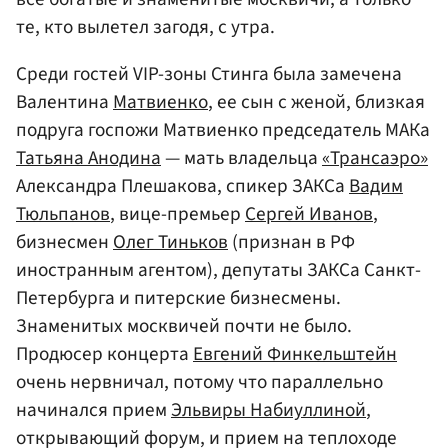
те, кто вылетел загодя, с утра.
Среди гостей VIP-зоны Стинга была замечена
Валентина
Матвиенко
, ее сын с женой, близкая
подруга госпожи Матвиенко председатель МАКа
Татьяна Анодина
— мать владельца
«Трансаэро»
Александра Плешакова, спикер ЗАКСа
Вадим
Тюльпанов
, вице-премьер
Сергей Иванов
,
бизнесмен
Олег Тиньков
(признан в РФ
иностранным агентом), депутаты ЗАКСа Санкт-
Петербурга и питерские бизнесмены.
Знаменитых москвичей почти не было.
Продюсер концерта
Евгений Финкельштейн
очень нервничал, потому что параллельно
начинался прием
Эльвиры Набиуллиной
,
открывающий форум, и прием на теплоходе