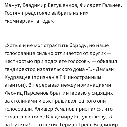
Мамут,
Владимир Евтушенков
,
Филарет Гальчев
.
Гостям предстояло выбрать из них
«коммерсанта года».
«Хоть я и не мог отрастить бороду, но наше
голосование сильно отличается от других —
честностью при подсчете голосов», — объявил
гендиректор издательского дома «Ъ»
Демьян
Кудрявцев
(признан в РФ иностранным
агентом). В перерывах между номинациями
Леонид Парфенов брал интервью у сидящих
за столиками и выспрашивал, за кого они
голосовали.
Алишер Усманов
признался, что
отдал свой голос Владимиру Евтушенкову. «Я —
за Путина!» — ответил Герман Греф. Владимир