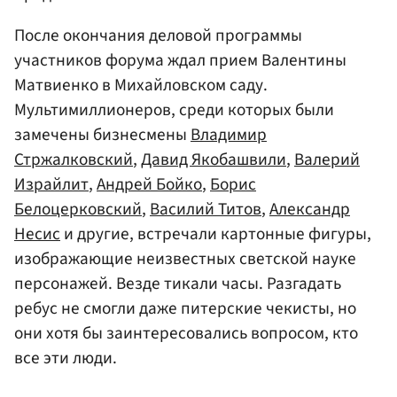
После окончания деловой программы
участников форума ждал прием Валентины
Матвиенко в Михайловском саду.
Мультимиллионеров, среди которых были
замечены бизнесмены
Владимир
Стржалковский
,
Давид Якобашвили
,
Валерий
Израйлит
,
Андрей Бойко
,
Борис
Белоцерковский
,
Василий Титов
,
Александр
Несис
и другие, встречали картонные фигуры,
изображающие неизвестных светской науке
персонажей. Везде тикали часы. Разгадать
ребус не смогли даже питерские чекисты, но
они хотя бы заинтересовались вопросом, кто
все эти люди.