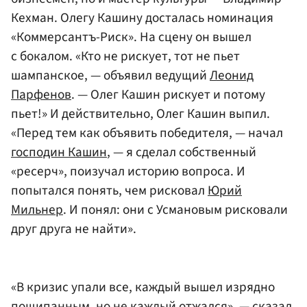
Кехман. Олегу Кашину досталась номинация
«Коммерсантъ-Риск». На сцену он вышел
с бокалом. «Кто не рискует, тот не пьет
шампанское, — объявил ведущий
Леонид
Парфенов
. — Олег Кашин рискует и потому
пьет!» И действительно, Олег Кашин выпил.
«Перед тем как объявить победителя, — начал
господин Кашин
, — я сделал собственный
«ресерч», поизучал историю вопроса. И
попытался понять, чем рисковал
Юрий
Мильнер
. И понял: они с Усмановым рисковали
друг друга не найти».
«В кризис упали все, каждый вышел изрядно
пощипанным, но не каждый отжался», — сказал