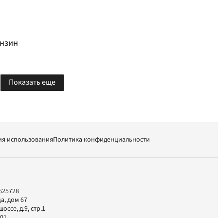
ензин
Показать еще
ия использования
Политика конфиденциальности
625728
а, дом 67
ссе, д.9, стр.1
-01