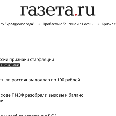
аву "Уралдронзавода"
Проблемы с бензином в России
Кризис с
ссии признаки стагфляции
ир Путин
Россия
ть ли россиянам доллар по 100 рублей
В ходе ПМЭФ разобрали вызовы и баланс
ии