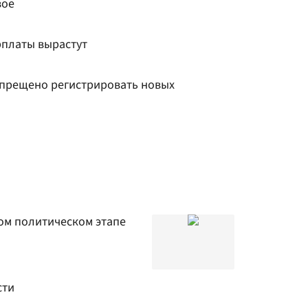
вое
рплаты вырастут
прещено регистрировать новых
ом политическом этапе
сти