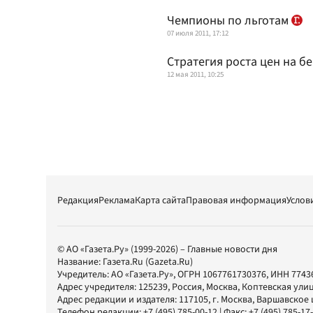
Чемпионы по льготам
07 июля 2011, 17:12
Стратегия роста цен на б
12 мая 2011, 10:25
Редакция
Реклама
Карта сайта
Правовая информация
Услов
© АО «Газета.Ру» (1999-2026) – Главные новости дня
Название:
Газета.Ru
(Gazeta.Ru)
Учредитель:
АО «Газета.Ру»
, ОГРН 1067761730376, ИНН 7743
Адрес учредителя: 125239, Россия, Москва, Коптевская улиц
Адрес редакции и издателя:
117105
, г.
Москва
,
Варшавское шо
Телефон редакции:
+7 (495) 785-00-12
| Факс:
+7 (495) 785-17