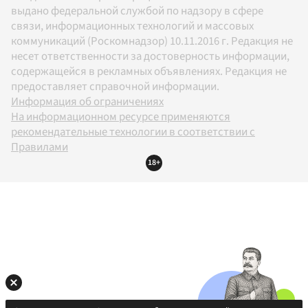
выдано федеральной службой по надзору в сфере
связи, информационных технологий и массовых
коммуникаций (Роскомнадзор) 10.11.2016 г. Редакция не
несет ответственности за достоверность информации,
содержащейся в рекламных объявлениях. Редакция не
предоставляет справочной информации.
Информация об ограничениях
На информационном ресурсе применяются
рекомендательные технологии в соответствии с
Правилами
18+