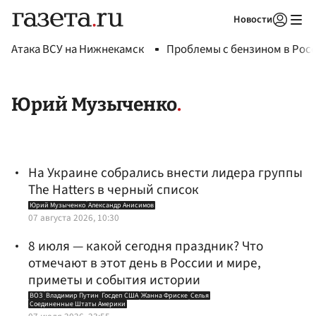
Новости
Авторизоваться
Атака ВСУ на Нижнекамск
Проблемы с бензином в Рос
Юрий Музыченко
На Украине собрались внести лидера группы
The Hatters в черный список
Юрий Музыченко
Александр Анисимов
07 августа 2026, 10:30
8 июля — какой сегодня праздник? Что
отмечают в этот день в России и мире,
приметы и события истории
ВОЗ
Владимир Путин
Госдеп США
Жанна Фриске
Селья
Соединенные Штаты Америки