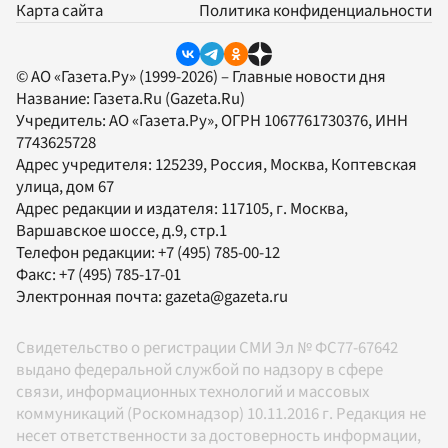
Карта сайта
Политика конфиденциальности
© АО «Газета.Ру» (1999-2026) – Главные новости дня
Название:
Газета.Ru
(Gazeta.Ru)
Учредитель:
АО «Газета.Ру»
, ОГРН 1067761730376, ИНН
7743625728
Адрес учредителя: 125239, Россия, Москва, Коптевская
улица, дом 67
Адрес редакции и издателя:
117105
, г.
Москва
,
Варшавское шоссе, д.9, стр.1
Телефон редакции:
+7 (495) 785-00-12
Факс:
+7 (495) 785-17-01
Электронная почта:
gazeta@gazeta.ru
Свидетельство о регистрации СМИ Эл № ФС77-67642
выдано федеральной службой по надзору в сфере
связи, информационных технологий и массовых
коммуникаций (Роскомнадзор) 10.11.2016 г. Редакция не
несет ответственности за достоверность информации,