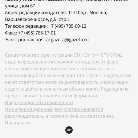
улица, дом 67
Адрес редакции и издателя:
117105
, г.
Москва
,
Варшавское шоссе, д.9, стр.1
Телефон редакции:
+7 (495) 785-00-12
Факс:
+7 (495) 785-17-01
Электронная почта:
gazeta@gazeta.ru
Свидетельство о регистрации СМИ Эл № ФС77-67642
выдано федеральной службой по надзору в сфере
связи, информационных технологий и массовых
коммуникаций (Роскомнадзор) 10.11.2016 г. Редакция не
несет ответственности за достоверность информации,
содержащейся в рекламных объявлениях. Редакция не
предоставляет справочной информации.
Информация об ограничениях
На информационном ресурсе применяются
рекомендательные технологии в соответствии с
Правилами
18+