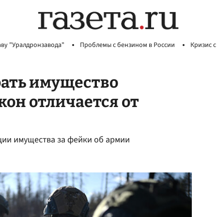
аву "Уралдронзавода"
Проблемы с бензином в России
Кризис с
рать имущество
кон отличается от
ции имущества за фейки об армии