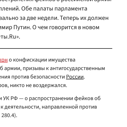
уплений. Обе палаты парламента
ально за две недели. Теперь их должен
мир Путин. О чем говорится в новом
ты.Ru».
кон
о конфискации имущества
б армии, призывы к антигосударственным
ения против безопасности
России
.
ров, никто не воздержался.
ьи УК РФ — о распространении фейков об
ах к деятельности, направленной против
280.4).