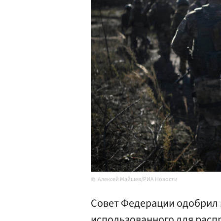
Алексей Майшев/РИА Новости
Совет Федерации одобрил 
использованного для расп