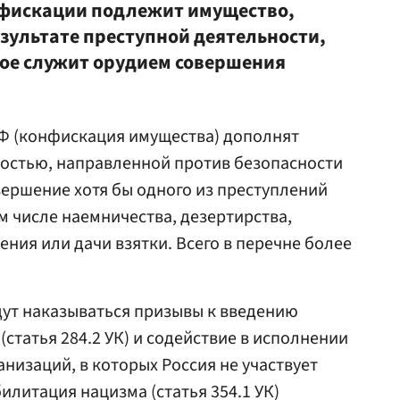
нфискации подлежит имущество,
езультате преступной деятельности,
рое служит орудием совершения
 РФ (конфискация имущества) дополнят
остью, направленной против безопасности
вершение хотя бы одного из преступлений
м числе наемничества, дезертирства,
ния или дачи взятки. Всего в перечне более
ут наказываться призывы к введению
(статья 284.2 УК) и содействие в исполнении
изаций, в которых Россия не участвует
абилитация нацизма (статья 354.1 УК)