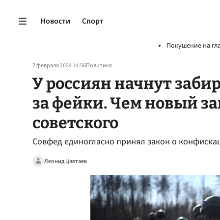
Новости
Спорт
Покушение на гл
7 февраля 2024 14:56
Политика
У россиян начнут заби
за фейки. Чем новый за
советского
Совфед единогласно принял закон о конфиска
Леонид Цветаев