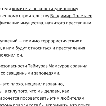
ателя
комитета по конституционному
твенному строительству
Владимир Полетаев
нфискации имущества, нажитого преступным
туплений — помимо террористических и
, к ним будут относиться и преступления
пояснил он.
 безопасности
Таймураз Мамсуров
сравнил
 со священными заповедями.
— это плохо, нецивилизованно,
 в силу того, что мы делаем, как
 и хочется посоветовать этим любителям
этому поводу хотя бы вспомнить, что почти