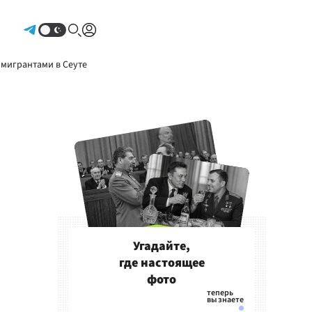
Авторизоваться
 мигрантами в Сеуте
Угадайте,
где настоящее
фото