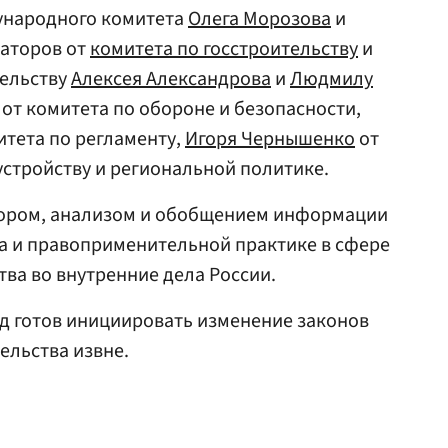
ународного комитета
Олега Морозова
и
наторов от
комитета по госстроительству
и
ельству
Алексея Александрова
и
Людмилу
от комитета по обороне и безопасности,
итета по регламенту,
Игоря Чернышенко
от
стройству и региональной политике.
бором, анализом и обобщением информации
а и правоприменительной практике в сфере
ва во внутренние дела России.
ед готов инициировать изменение законов
ельства извне.