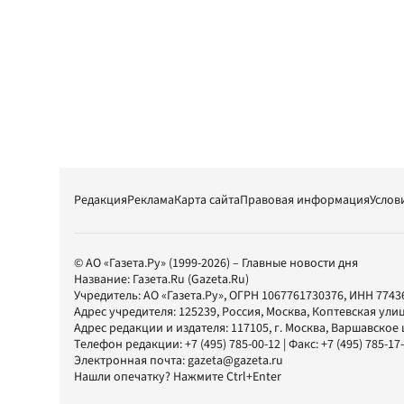
Редакция
Реклама
Карта сайта
Правовая информация
Услов
© АО «Газета.Ру» (1999-2026) – Главные новости дня
Название:
Газета.Ru
(Gazeta.Ru)
Учредитель:
АО «Газета.Ру»
, ОГРН 1067761730376, ИНН 7743
Адрес учредителя: 125239, Россия, Москва, Коптевская улиц
Адрес редакции и издателя:
117105
, г.
Москва
,
Варшавское шо
Телефон редакции:
+7 (495) 785-00-12
| Факс:
+7 (495) 785-17
Электронная почта:
gazeta@gazeta.ru
Нашли опечатку? Нажмите Ctrl+Enter