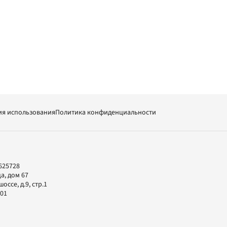
ия использования
Политика конфиденциальности
625728
а, дом 67
ссе, д.9, стр.1
-01