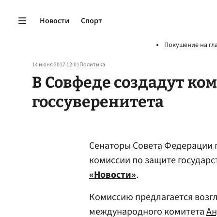
Новости
Спорт
Покушение на гл
14 июня 2017 12:01
Политика
В Совфеде создадут ко
госсуверенитета
Сенаторы Совета Федерации 
комиссии по защите государс
«Новости»
.
Комиссию предлагается возг
международного комитета
Ан