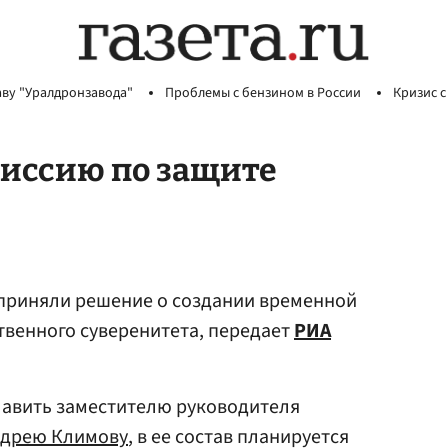
аву "Уралдронзавода"
Проблемы с бензином в России
Кризис с
миссию по защите
приняли решение о создании временной
твенного суверенитета, передает
РИА
лавить заместителю руководителя
дрею Климову
, в ее состав планируется