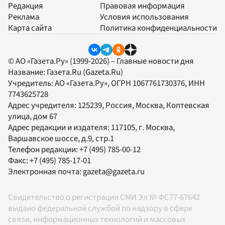
Редакция
Правовая информация
Реклама
Условия использования
Карта сайта
Политика конфиденциальности
© АО «Газета.Ру» (1999-2026) – Главные новости дня
Название:
Газета.Ru
(Gazeta.Ru)
Учредитель:
АО «Газета.Ру»
, ОГРН 1067761730376, ИНН
7743625728
Адрес учредителя: 125239, Россия, Москва, Коптевская
улица, дом 67
Адрес редакции и издателя:
117105
, г.
Москва
,
Варшавское шоссе, д.9, стр.1
Телефон редакции:
+7 (495) 785-00-12
Факс:
+7 (495) 785-17-01
Электронная почта:
gazeta@gazeta.ru
Свидетельство о регистрации СМИ Эл № ФС77-67642
выдано федеральной службой по надзору в сфере
связи, информационных технологий и массовых