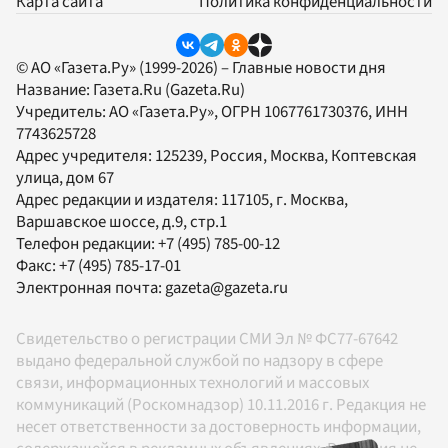
Карта сайта
Политика конфиденциальности
© АО «Газета.Ру» (1999-2026) – Главные новости дня
Название:
Газета.Ru
(Gazeta.Ru)
Учредитель:
АО «Газета.Ру»
, ОГРН 1067761730376, ИНН
7743625728
Адрес учредителя: 125239, Россия, Москва, Коптевская
улица, дом 67
Адрес редакции и издателя:
117105
, г.
Москва
,
Варшавское шоссе, д.9, стр.1
Телефон редакции:
+7 (495) 785-00-12
Факс:
+7 (495) 785-17-01
Электронная почта:
gazeta@gazeta.ru
Свидетельство о регистрации СМИ Эл № ФС77-67642
выдано федеральной службой по надзору в сфере
связи, информационных технологий и массовых
коммуникаций (Роскомнадзор) 10.11.2016 г. Редакция не
несет ответственности за достоверность информации,