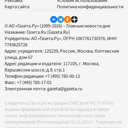
Реклама
Условия использования
Карта сайта
Политика конфиденциальности
© АО «Газета.Ру» (1999-2026) – Главные новости дня
Название:
Газета.Ru
(Gazeta.Ru)
Учредитель:
АО «Газета.Ру»
, ОГРН 1067761730376, ИНН
7743625728
Адрес учредителя: 125239, Россия, Москва, Коптевская
улица, дом 67
Адрес редакции и издателя:
117105
, г.
Москва
,
Варшавское шоссе, д.9, стр.1
Телефон редакции:
+7 (495) 785-00-12
Факс:
+7 (495) 785-17-01
Электронная почта:
gazeta@gazeta.ru
Свидетельство о регистрации СМИ Эл № ФС77-67642
выдано федеральной службой по надзору в сфере
связи, информационных технологий и массовых
коммуникаций (Роскомнадзор) 10.11.2016 г. Редакция не