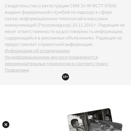
Свидетельство о регистрации СМИ Эл № ФС77-67642
выдано федеральной службой по надзору в сфере
связи, информационных технологий и массовых
коммуникаций (Роскомнадзор) 10.11.2016 г. Редакция не
несет ответственности за достоверность информации,
содержащейся в рекламных объявлениях. Редакция не
предоставляет справочной информации.
Информация об ограничениях
На информационном ресурсе применяются
рекомендательные технологии в соответствии с
Правилами
18+