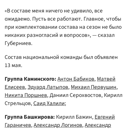
«В составе меня ничего не удивило, все
ожидаемо. Пусть все работают. Главное, чтобы
при комплектовании состава на сезон не было
никаких разногласий и вопросов», — сказал
Губерниев.
Состав национальной команды был объявлен
13 мая.
Группа Каминского:
Антон Бабиков
,
Матвей
Елисеев
,
Эдуард Латыпов
,
Михаил Первушин
,
Никита Поршнев
, Даниил Серохвостов, Кирилл
Стрельцов,
Саид Халили
;
Группа Башкирова:
Кирилл Бажин,
Евгений
Гараничев
,
Александр Логинов
,
Александр