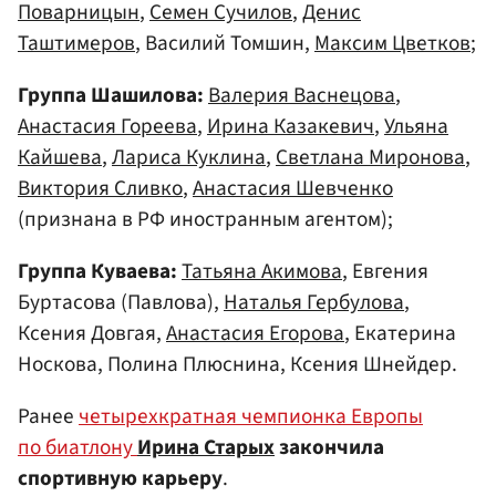
Поварницын
,
Семен Сучилов
,
Денис
Таштимеров
, Василий Томшин,
Максим Цветков
;
Группа Шашилова:
Валерия Васнецова
,
Анастасия Гореева
,
Ирина Казакевич
,
Ульяна
Кайшева
,
Лариса Куклина
,
Светлана Миронова
,
Виктория Сливко
,
Анастасия Шевченко
(признана в РФ иностранным агентом);
Группа Куваева:
Татьяна Акимова
, Евгения
Буртасова (Павлова),
Наталья Гербулова
,
Ксения Довгая,
Анастасия Егорова
, Екатерина
Носкова, Полина Плюснина, Ксения Шнейдер.
Ранее
четырехкратная чемпионка Европы
по биатлону
Ирина Старых
закончила
спортивную карьеру
.