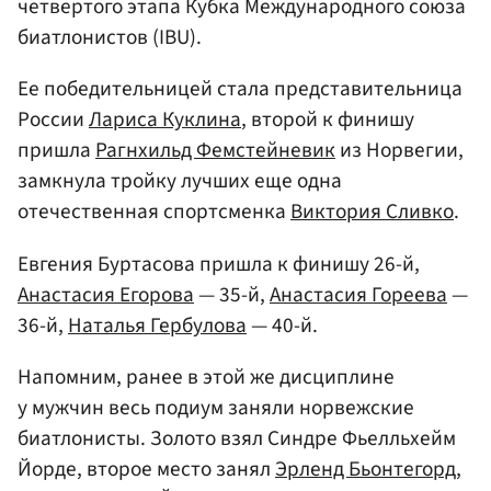
четвертого этапа Кубка Международного союза
биатлонистов (IBU).
Ее победительницей стала представительница
России
Лариса Куклина
, второй к финишу
пришла
Рагнхильд Фемстейневик
из Норвегии,
замкнула тройку лучших еще одна
отечественная спортсменка
Виктория Сливко
.
Евгения Буртасова пришла к финишу 26-й,
Анастасия Егорова
— 35-й,
Анастасия Гореева
—
36-й,
Наталья Гербулова
— 40-й.
Напомним, ранее в этой же дисциплине
у мужчин весь подиум заняли норвежские
биатлонисты. Золото взял Синдре Фьелльхейм
Йорде, второе место занял
Эрленд Бьонтегорд
,