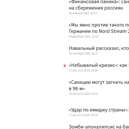
«Финансовая паника»: са
на сбережения россиян
30 января 2022, 13:17
«Мы явно против такого п
Германии по Nord Stream 
05 декабря 2021, 12:15
Навальный рассказал, кто
14 октября 2020, 16:27
«Небывалый кризис»: как
17 августа 2019, 10:00
«Санкции могут загнать на
в 98-м»
18 августа 2018, 12:02
«Удар по имиджу страны»:
17 августа 2018, 09:35
Зомби-апокалипсис на ба