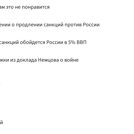
м это не понравится
ении о продлении санкций против России
санкций обойдется России в 5% ВВП
ки из доклада Немцова о войне
к
ей