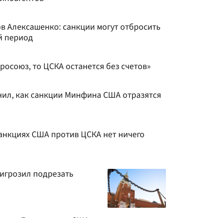
в Алексашенко: санкции могут отбросить
й период
вросоюз, то ЦСКА останется без счетов»
ил, как санкции Минфина США отразятся
санкциях США против ЦСКА нет ничего
игрозил подрезать