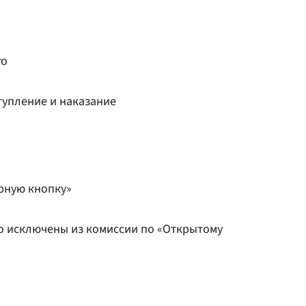
го
тупление и наказание
рную кнопку»
ко исключены из комиссии по «Открытому