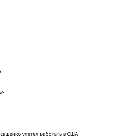
а
ие
ксашенко улетел работать в США