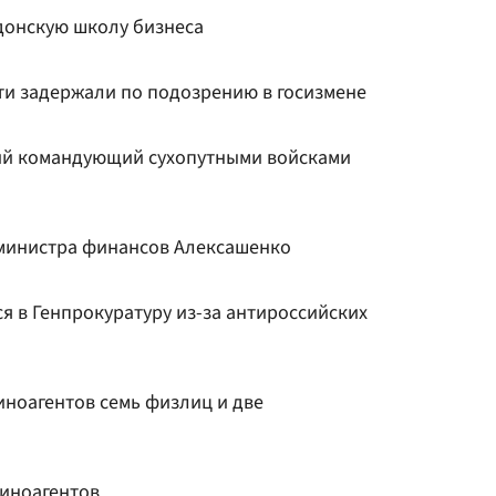
донскую школу бизнеса
и задержали по подозрению в госизмене
ий командующий сухопутными войсками
министра финансов Алексашенко
я в Генпрокуратуру из-за антироссийских
иноагентов семь физлиц и две
иноагентов